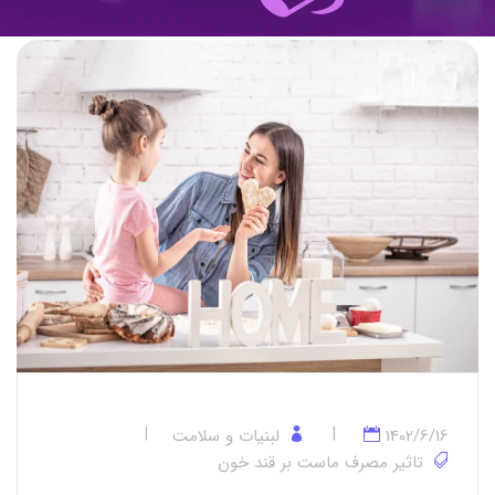
1402/6/16
لبنیات و سلامت
تاثیر مصرف ماست بر قند خون