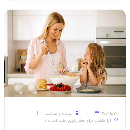
1402/5/29
لبنیات و سلامت
آیا ماست برای فشارخون مفید است ؟