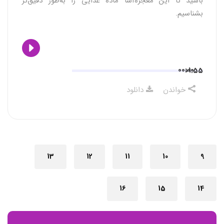
باشید تا این معجزه‌آسا ماده غذایی را به‌طور دقیق‌تر
بشناسیم.
00:00
01:55
خواندن
دانلود
13
12
11
10
9
16
15
14