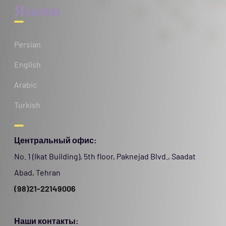
Языки
Persian
English
Arabic
Turkish
Центральный офис:
No. 1 (Ikat Building), 5th floor, Paknejad Blvd., Saadat
Abad, Tehran
(98)21-22149006
Наши контакты: