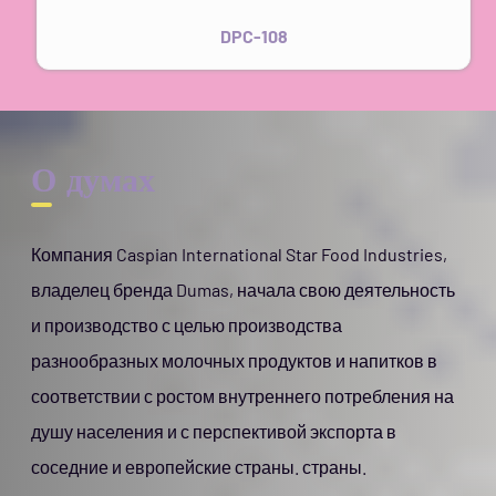
DPC-108
О думах
Компания Caspian International Star Food Industries,
владелец бренда Dumas, начала свою деятельность
и производство с целью производства
разнообразных молочных продуктов и напитков в
соответствии с ростом внутреннего потребления на
душу населения и с перспективой экспорта в
соседние и европейские страны. страны.