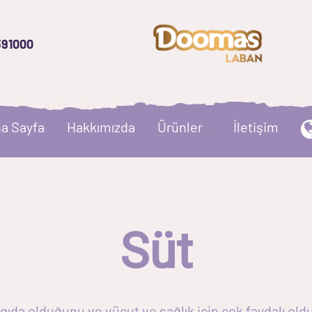
391000
a Sayfa
Hakkımızda
Ürünler
İletişim
Süt
ıda olduğunu ve vücut ve sağlık için çok faydalı oldu