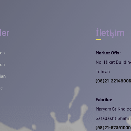
ler
İletişim
ian
Merkez Ofis:
No. 1 (Ikat Buildi
ish
Tehran
ian
(98)21-2214900
ic
Fabrika:
Maryam St,Khaleej
Safadasht,Shahri
(98)21-67391000