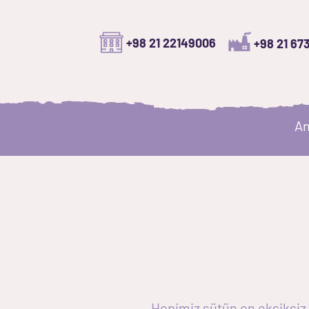
+98 21 22149006
+98 21 67
An
Hepimiz sütün en eksiksiz g