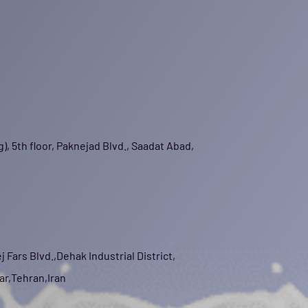
ng), 5th floor, Paknejad Blvd., Saadat Abad,
6
 Fars Blvd.,Dehak Industrial District,
ar,Tehran,Iran