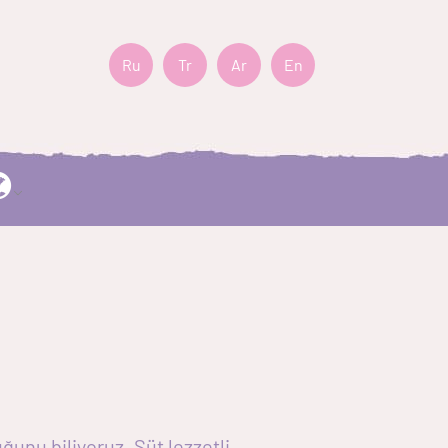
Ru
Tr
Ar
En
ğunu biliyoruz. Süt lezzetli