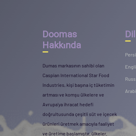
Doomas
Dil
Hakkında
Pers
Dumas markasının sahibi olan
Engl
Caspian International Star Food
Russ
Industries, kişi başına iç tüketimin
Arab
artması ve komşu ülkelere ve
Avrupa'ya ihracat hedefi
doğrultusunda çeşitli süt ve içecek
ürünleri üretmek amacıyla faaliyet
ve üretime başlamıştır. ülkeler.