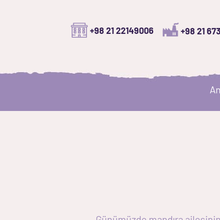
+98 21 22149006
+98 21 67
An
Günümüzde mandıra ailesinin bi