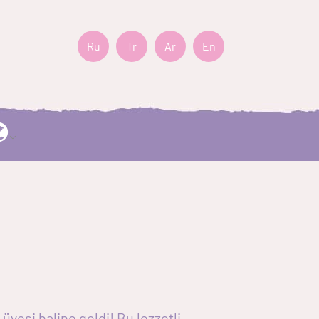
Ru
Tr
Ar
En
üyesi haline geldi! Bu lezzetli