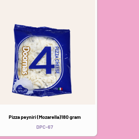
Pizza peyniri (Mozarella)180 gram
DPC-67