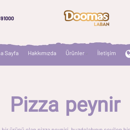
391000
a Sayfa
Hakkımızda
Ürünler
İletişim
Pizza peynir
r ürünü olan pizza peyniri, buzdolabının sevilen bir 