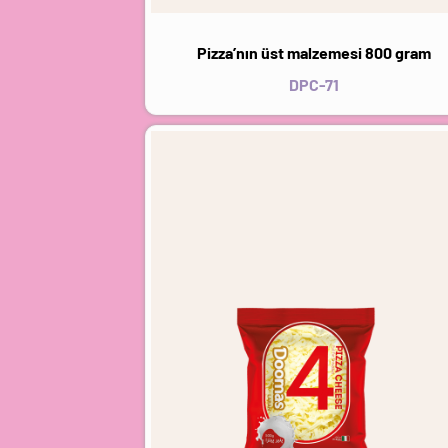
Pizza’nın üst malzemesi 800 gram
DPC-71