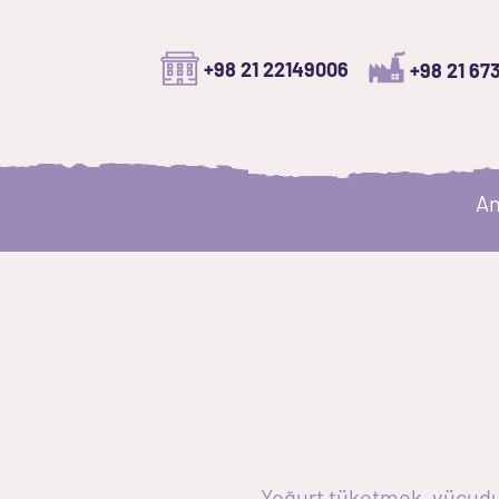
+98 21 22149006
+98 21 67
An
Yoğurt tüketmek, vücudun 