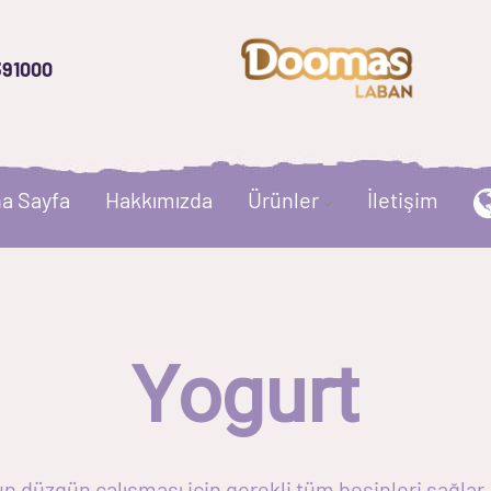
391000
a Sayfa
Hakkımızda
Ürünler
İletişim
Yogurt
düzgün çalışması için gerekli tüm besinleri sağlar. 