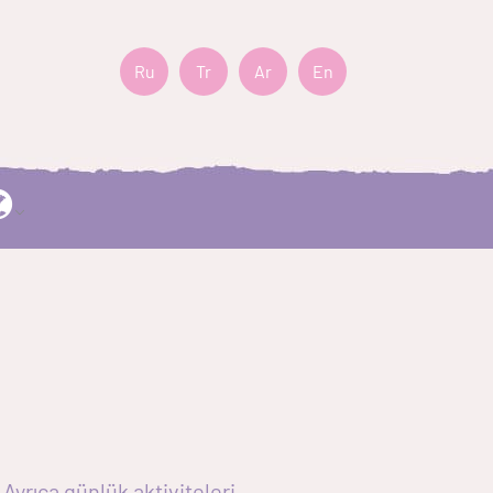
Ru
Tr
Ar
En
Ayrıca günlük aktiviteleri