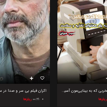
۴ عادت مخربی که به بینایی‌مون آسیب می‌زنن
ریلزها
00:21
ریلزها