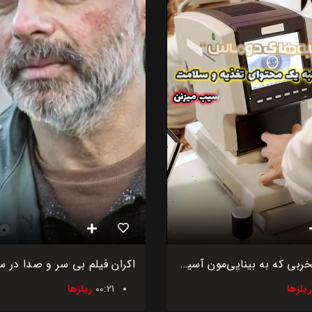
۴ عادت مخربی که به بینایی‌مون آسیب می‌زنن
ریلزها
00:21
ریلزها