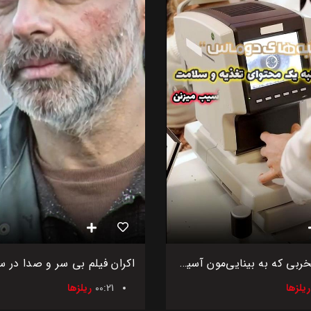
۴ عادت مخربی که به بینایی‌مون آسیب می‌زنن
ریلزها
00:21
ریلزها