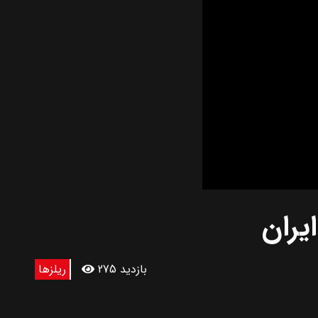
یران
275 بازدید
ریلزها