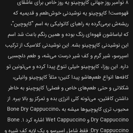
۸ نوامبر روز جهانی کاپوچینو یه روز خاص برای عاشقای
قهوه‌ست! کاپوچینو یه نوشیدنی خوش‌طعم و قدیمیه که
ریشه‌ش برمی‌گرده به راهبای کاتولیکی به اسم "کاپوچین"،
که لباساشون قهوه‌ای رنگ بوده و همین رنگم باعث شد اسم
این نوشیدنی کاپوچینو بشه. این نوشیدنی کلاسیک از ترکیب
اسپرسو، شیر گرم و کف شیر درست می‌شه، و طعم دلچسبی
داره. این روزا، کاپوچینو خیلی تنوع پیدا کرده و می‌تونین تو
کافه‌ها انواع طعم‌هاشو پیدا کنین؛ مثلاً کاپوچینو وانیلی،
شکلاتی و حتی طعم‌های خاص و فصلی! کاپوچینو به خاطر
داشتن کافئین، می‌تونه کلی انرژی بده و تمرکز رو بالا ببره. از
محبوب تری کاپوچیوها میشه به Bone Dry Cappuccino،
Dry Cappuccino و Wet Cappuccino اشاره کرد ۱. Bone
Dry Cappuccino: فقط شامل اسپرسو و یک لایه کف شیره و