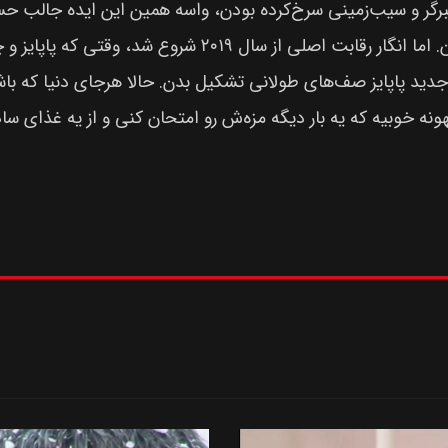
گر و سیب‌زمینی سرخ‌کرده بودن، واسه همین این ایده جالب حس
توی دهه‌های ۸۰ و ۹۰ ساندویچ مرغ رو آوردن توی منوشون. اما
دید پاپایز صف‌های طولانی تشکیل بدن. حالا هرجای دنیا که با
بهونه خوبیه که یه بار دیگه مزه‌ش رو امتحان کنی و از یه غذای س