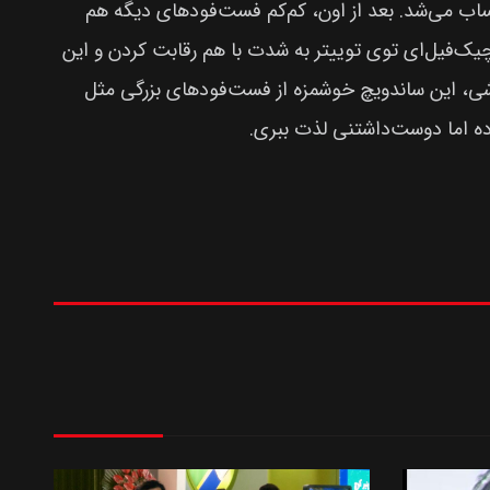
اب می‌شد. بعد از اون، کم‌کم فست‌فودهای دیگه هم
 انگار رقابت اصلی از سال ۲۰۱۹ شروع شد، وقتی که پاپایز و چیک‌فیل‌ای توی توییتر به شدت با هم رقابت کردن و این
شی، این ساندویچ خوشمزه از فست‌فودهای بزرگی مثل
اده اما دوست‌داشتنی لذت ببری.