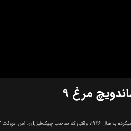
۹ نوامبر ۲۰۲۴ روز جهانی ساندویچ مرغه. داستان این روز برمیگرده به سال ۹۴۶