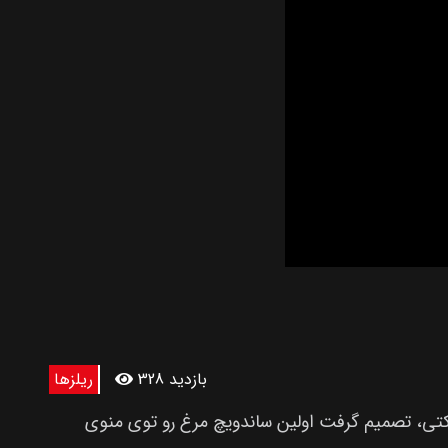
328 بازدید
ریلزها
۱، وقتی که صاحب چیک‌فیل‌ای، اس. تروئت کتی، تصمیم گرفت اولین ساندویچ مرغ رو توی منوی