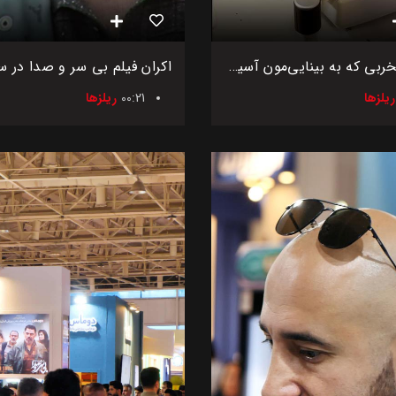
۴ عادت مخربی که به بینایی‌مون آسیب می‌زنن
ریلزها
00:21
ریلزها