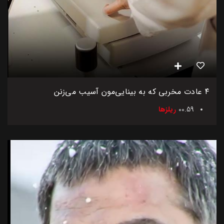
۴ عادت مخربی که به بینایی‌مون آسیب می‌زنن
00.59
ریلزها