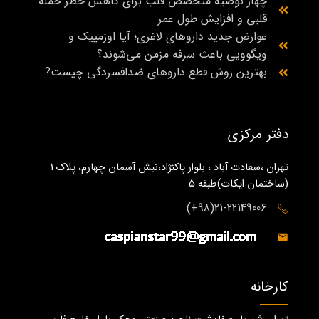
چهار توصیه متخصص قلب برای کاهش خطر حمله
قلبی و افزایش طول عمر
عوارض جدید داروهای لاغری؛ آیا اوزمپیک و
ویگوویی باعث سرفه مزمن می‌شوند؟
بهترین روش قطع داروهای ضدافسردگی چیست?
دفتر مرکزی
تهران ،سعادت آباد ، بلوار پاکنژاد،نبش آسمان چهارم، پلاک 1
(ساختمان ايكات)طبقه ٥
21-22149006(98+)
کارخانه