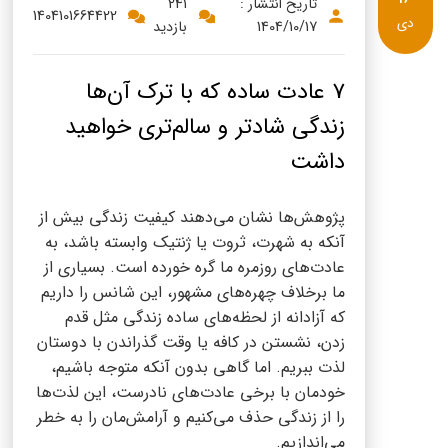
پنیر پیتزا
تاریخ انتشار :
241
1404101664422
دی
1404/10/17
بازدید
سینما دوماس
کشک
رادیو دوماس
خامه
7 عادت ساده که با ترک آن‌ها
دانستنی های سلامت
زندگی شادتر و سالم‌تری خواهید
English
داشت
گالری تصاویر
Russian
پژوهش‌ها نشان می‌دهند کیفیت زندگی بیش از
Arabic
آنکه به شهرت، ثروت یا ژنتیک وابسته باشد، به
عادت‌های روزمره ما گره خورده است. بسیاری از
Turkish
ما برخلاف چهره‌های مشهور، این شانس را داریم
که آزادانه از لحظه‌های ساده زندگی مثل قدم
زدن، نشستن در کافه یا وقت گذراندن با دوستان
لذت ببریم. اما گاهی بدون آنکه متوجه باشیم،
خودمان با برخی عادت‌های نادرست، این لذت‌ها
را از زندگی حذف می‌کنیم و آرامش‌مان را به خطر
می‌اندازیم.