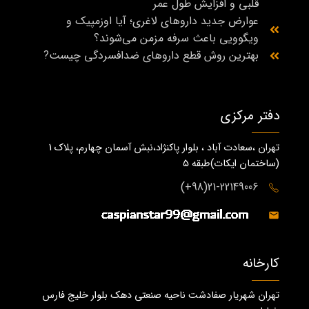
قلبی و افزایش طول عمر
عوارض جدید داروهای لاغری؛ آیا اوزمپیک و
ویگوویی باعث سرفه مزمن می‌شوند؟
بهترین روش قطع داروهای ضدافسردگی چیست?
دفتر مرکزی
تهران ،سعادت آباد ، بلوار پاکنژاد،نبش آسمان چهارم، پلاک 1
(ساختمان ايكات)طبقه ٥
21-22149006(98+)
کارخانه
تهران شهریار صفادشت ناحیه صنعتی دهک بلوار خلیج فارس