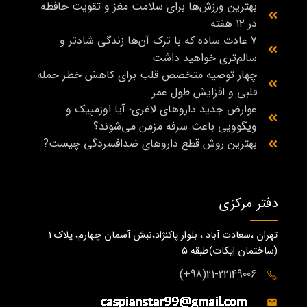
بهترین ورزش‌ها برای سلامت مغز و تقویت حافظه
در ۱۲ هفته
7 عادت ساده که با ترک آن‌ها زندگی شادتر و
سالم‌تری خواهید داشت
چهار توصیه متخصص قلب برای کاهش خطر حمله
قلبی و افزایش طول عمر
عوارض جدید داروهای لاغری؛ آیا اوزمپیک و
ویگوویی باعث سرفه مزمن می‌شوند؟
بهترین روش قطع داروهای ضدافسردگی چیست?
دفتر مرکزی
تهران ،سعادت آباد ، بلوار پاکنژاد،نبش آسمان چهارم، پلاک 1
(ساختمان ايكات)طبقه ٥
21-22149006(98+)