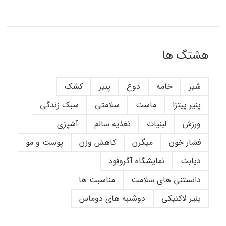
هشتگ ها
شیر
خامه
دوغ
پنیر
کشک
پنیر پیتزا
ماست
سلامتی
سبک زندگی
ورزش
لبنیات
تغذیه سالم
آشپزی
فشار خون
میگرن
کاهش وزن
پوست و مو
دیابت
نمایشگاه آگروفود
دانستنی های سلامت
مناسبت ها
پنیر لاکتیکی
دوشنبه های دوماس