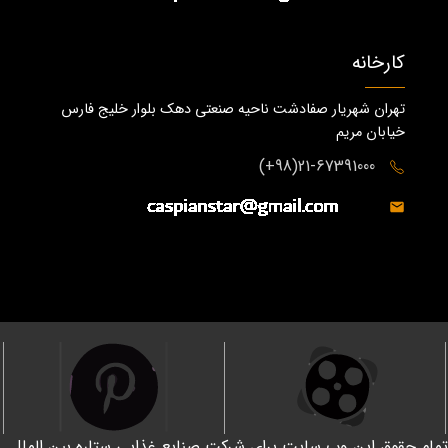
کارخانه
تهران شهریار صفادشت ناحیه صنعتی دهک بلوار خلیج فارس
خیابان مریم
21-67391000(98+)
تمام حقوق این وب سایت برای شرکت صنایع غذایی ستاره بین الملل