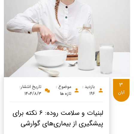
پنیر پیتزا
سینما دوماس
کشک
رادیو دوماس
خامه
دانستنی های سلامت
English
گالری تصاویر
Russian
Arabic
Turkish
3
بازدید :
موضوع :
تاریخ انتشار:
آبان
196
تازه ها
1404/8/3
لبنیات و سلامت روده: 6 نکته برای
پیشگیری از بیماری‌های گوارشی