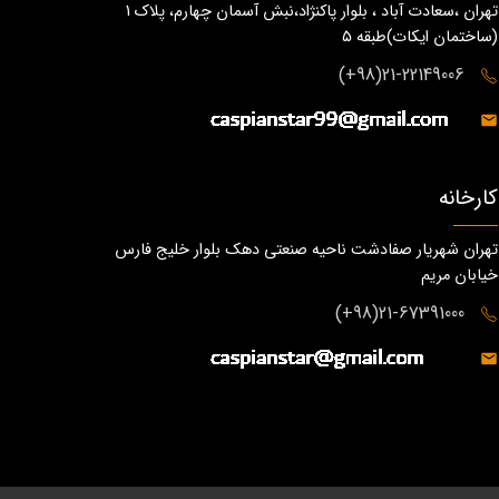
تهران ،سعادت آباد ، بلوار پاکنژاد،نبش آسمان چهارم، پلاک 1
(ساختمان ايكات)طبقه ٥
21-22149006(98+)
کارخانه
تهران شهریار صفادشت ناحیه صنعتی دهک بلوار خلیج فارس
خیابان مریم
21-67391000(98+)