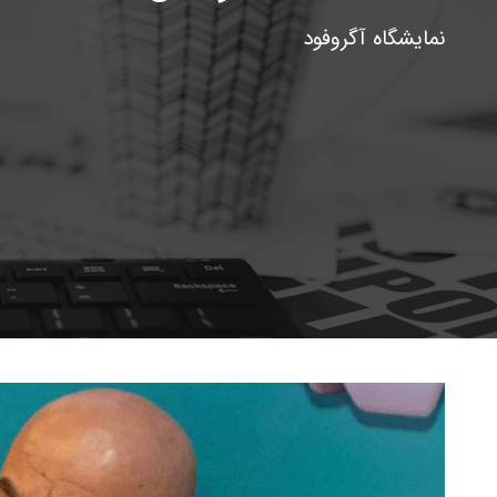
پنیر پ
نمایشگاه آگروفود
سینما د
کشک
رادیو د
خامه
دانستنی
ish
گالری تص
ian
bic
ish