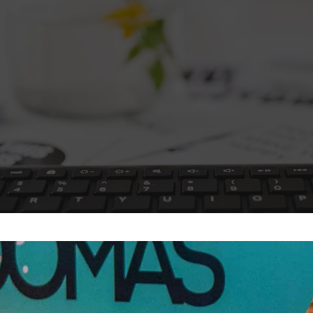
یتزا
وماس
وماس
 های سلامت
Engl
اویر
Russ
Ara
Turk