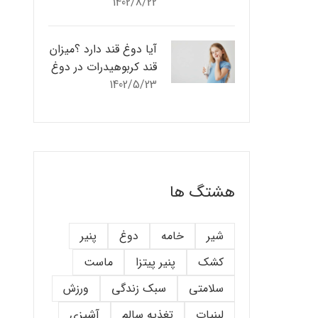
1402/8/22
آیا دوغ قند دارد ؟میزان
قند کربوهیدرات در دوغ
1402/5/23
هشتگ ها
شیر
خامه
دوغ
پنیر
کشک
پنیر پیتزا
ماست
سلامتی
سبک زندگی
ورزش
لبنیات
تغذیه سالم
آشپزی