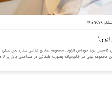
: 1402/3/28
یران"
 کاسپین برند دوماس افزود : مجموعه صنایع غذایی ستاره بین‌المللی 
برند دوماس بعنوان اولین 