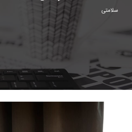
پنیر پ
سلامتی
سینما د
کشک
رادیو د
خامه
دانستنی
ish
گالری تص
ian
bic
ish