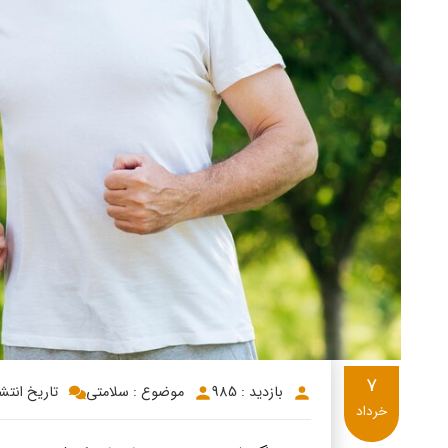
7
بازدید : 985
موضوع : سلامتی
تاریخ انتشار: 3/7
خرداد