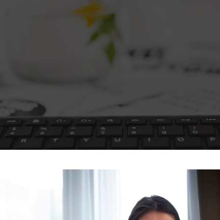
یتزا
وماس
وماس
 های سلامت
Engl
اویر
Russ
Ara
Turk