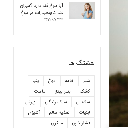
آیا دوغ قند دارد ؟میزان
قند کربوهیدرات در دوغ
1402/5/23
هشتگ ها
شیر
خامه
دوغ
پنیر
کشک
پنیر پیتزا
ماست
سلامتی
سبک زندگی
ورزش
لبنیات
تغذیه سالم
آشپزی
فشار خون
میگرن