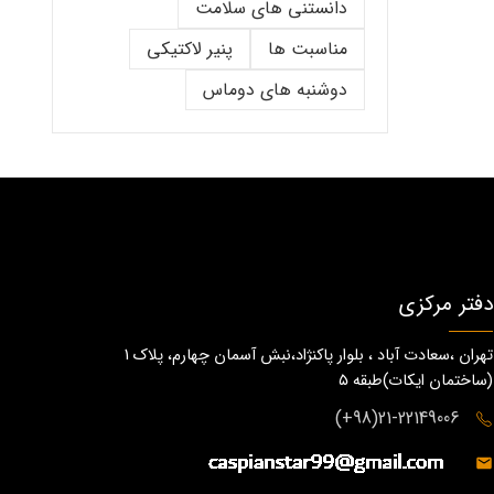
دانستنی های سلامت
مناسبت ها
پنیر لاکتیکی
دوشنبه های دوماس
دفتر مرکزی
تهران ،سعادت آباد ، بلوار پاکنژاد،نبش آسمان چهارم، پلاک 1
(ساختمان ايكات)طبقه ٥
21-22149006(98+)