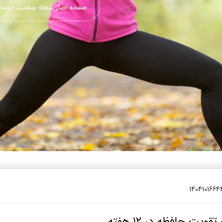
یتزا
صفحه اصلی
مجله سلامت دوم
وماس
وماس
 های سلامت
Engl
اویر
Russ
Ara
Turk
140410166
ت حافظه در ۱۲ هفته