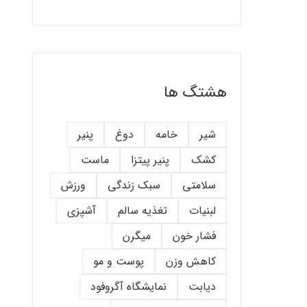
هشتگ ها
شیر
خامه
دوغ
پنیر
کشک
پنیر پیتزا
ماست
سلامتی
سبک زندگی
ورزش
لبنیات
تغذیه سالم
آشپزی
فشار خون
میگرن
کاهش وزن
پوست و مو
دیابت
نمایشگاه آگروفود