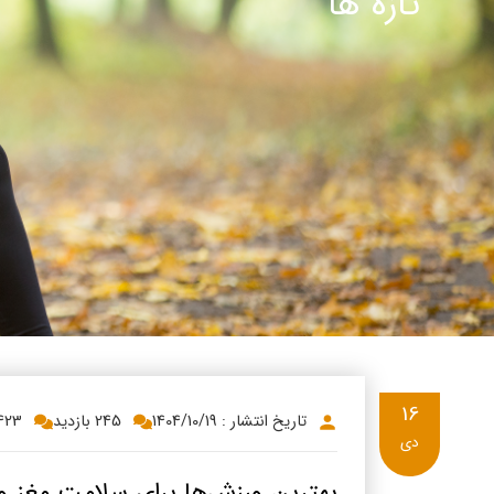
تازه ها
پنیر پ
سینما د
کشک
رادیو د
خامه
دانستنی
ish
گالری تص
ian
bic
ish
16
تاریخ انتشار : 1404/10/19
245 بازدید
4423
دی
بهترین ورزش‌ها برای سلامت مغز و تقوی