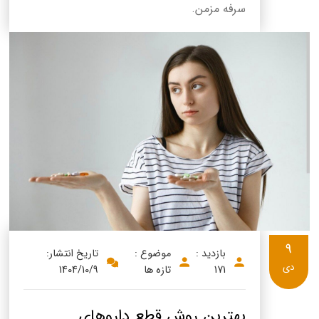
سرفه مزمن.
9
بازدید :
موضوع :
تاریخ انتشار:
دی
171
تازه ها
1404/10/9
بهترین روش قطع داروهای