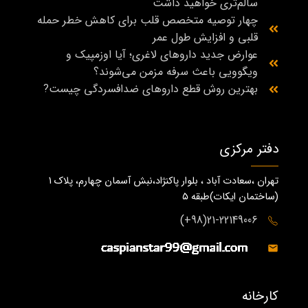
سالم‌تری خواهید داشت
چهار توصیه متخصص قلب برای کاهش خطر حمله
قلبی و افزایش طول عمر
عوارض جدید داروهای لاغری؛ آیا اوزمپیک و
ویگوویی باعث سرفه مزمن می‌شوند؟
بهترین روش قطع داروهای ضدافسردگی چیست?
دفتر مرکزی
تهران ،سعادت آباد ، بلوار پاکنژاد،نبش آسمان چهارم، پلاک 1
(ساختمان ايكات)طبقه ٥
21-22149006(98+)
کارخانه