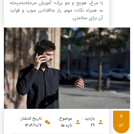
با مرغ، هویج و جو پرک؛ آموزش مرحله‌به‌مرحله
به همراه نکات مهم، راز جاافتادن سوپ و فواید
آن برای سلامتی.
7
بازدید :
موضوع :
تاریخ انتشار:
دی
69
تازه ها
1404/10/7