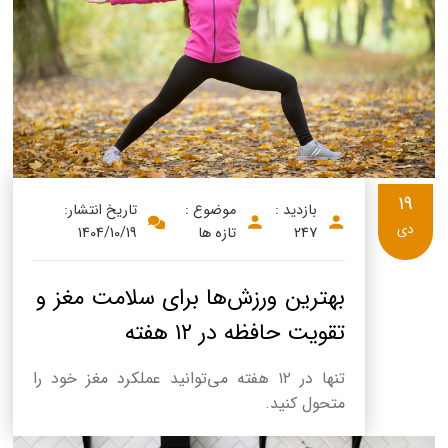
پنیر پیتزا
سینما دوماس
کشک
رادیو دوماس
خامه
دانستنی های سلامت
English
گالری تصاویر
Russian
19
بازدید :
موضوع :
تاریخ انتشار:
Arabic
دی
247
تازه ها
1404/10/19
Turkish
بهترین ورزش‌ها برای سلامت مغز و
تقویت حافظه در ۱۲ هفته
تنها در ۱۲ هفته می‌توانید عملکرد مغز خود را
متحول کنید.