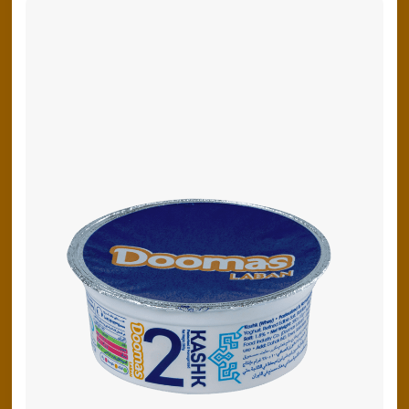
پنیر پیتزا
سینما دوماس
کشک
رادیو دوماس
خامه
دانستنی های سلامت
English
گالری تصاویر
Russian
Arabic
Turkish