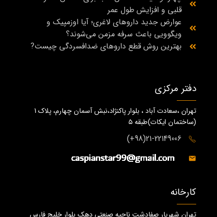
قلبی و افزایش طول عمر
عوارض جدید داروهای لاغری؛ آیا اوزمپیک و
ویگوویی باعث سرفه مزمن می‌شوند؟
بهترین روش قطع داروهای ضدافسردگی چیست?
دفتر مرکزی
تهران ،سعادت آباد ، بلوار پاکنژاد،نبش آسمان چهارم، پلاک 1
(ساختمان ايكات)طبقه ٥
21-22149006(98+)
کارخانه
تهران شهریار صفادشت ناحیه صنعتی دهک بلوار خلیج فارس