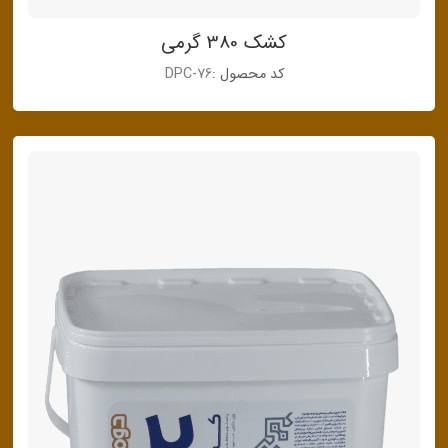
کشک 380 گرمی
کد محصول :
DPC-76