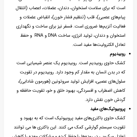
است که برای سلامت استخوان، دندان، عضلات، اعصاب (انتقال
پیام‌های عصبی)، قلب (تنظیم فشار خون)، انقباض عضلات و
فعالیت آنزیم‌ها ضروری است. فسفر نیز برای ساخت و نگهداری
استخوان و دندان، تولید انرژی، ساخت DNA و RNA و حفظ
تعادل الکتروليت‌ها مفید است.
روبیديوم
کشک حاوی روبیدیم است. روبیديوم یک عنصر شيميایي است
که در بدن انسان به مقدار کم وجود دارد. روبیديوم در تقويت
سلول‌های عصبي، افزايش تولید سروتونین (هورمون شادابي)،
کاهش اضطراب و افسردگي، بهبود خلق و خو، تقويت حافظه و
گردش خون نقش دارد.
پروبیوتیک‌های مفید
کشک حاوی باکتری‌های مفید پروبیوتیک است که به بهبود و
تقویت سیستم گوارشی کمک می ‌کنند. این باکتری ‌ها می ‌توانند
تعادل میکروبی در روده‌ها را حفظ کرده و مشکلات معده را کاهش