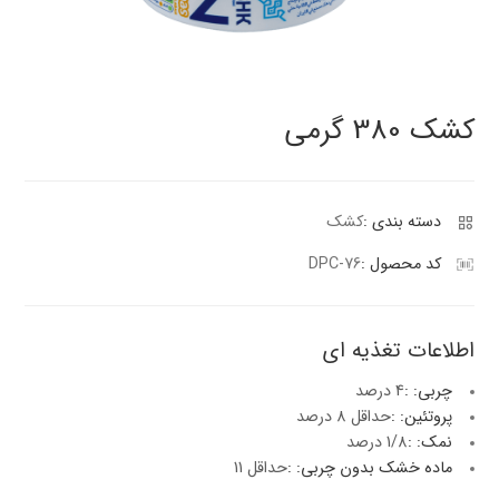
پنیر پیتزا
سینما دوماس
کشک
رادیو دوماس
خامه
کشک 380 گرمی
دانستنی های سلامت
English
گالری تصاویر
Russian
دسته بندی :
کشک
Arabic
کد محصول :
DPC-76
Turkish
اطلاعات تغذیه ای
چربی: :
4 درصد
پروتئین: :
حداقل 8 درصد
نمک: :
1/8 درصد
ماده خشک بدون چربی: :
حداقل 11