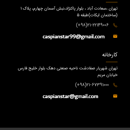
تهران ،سعادت آباد ، بلوار پاکنژاد،نبش آسمان چهارم، پلاک 1
(ساختمان ايكات)طبقه ٥
21-22149006(98+)
کارخانه
تهران شهریار صفادشت ناحیه صنعتی دهک بلوار خلیج فارس
خیابان مریم
21-67391000(98+)