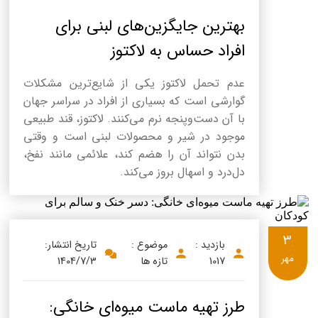
پنیر پیتزا
بهترین جایگزین‌های لبنی برای
سینما دوماس
کشک
افراد حساس به لاکتوز
رادیو دوماس
خامه
عدم تحمل لاکتوز یکی از شایع‌ترین مشکلات
دانستنی های سلامت
English
گوارشی است که بسیاری از افراد در سراسر جهان
گالری تصاویر
با آن دست‌وپنجه نرم می‌کنند. لاکتوز، قند طبیعی
Russian
موجود در شیر و محصولات لبنی است و وقتی
بدن نتواند آن را هضم کند، علائمی مانند نفخ،
Arabic
دل‌درد و اسهال بروز می‌کند.
Turkish
3
بازدید :
موضوع :
تاریخ انتشار:
مهر
1017
تازه ها
1404/7/3
طرز تهیه ماست میوه‌ای خانگی: