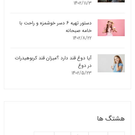
1402/11/3
دستور تهیه 6 دسر خوشمزه و راحت با
خامه صبحانه
1402/8/22
آیا دوغ قند دارد ؟میزان قند کربوهیدرات
در دوغ
1402/5/23
هشتگ ها