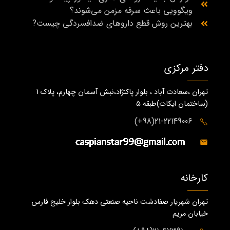
ویگوویی باعث سرفه مزمن می‌شوند؟
بهترین روش قطع داروهای ضدافسردگی چیست?
دفتر مرکزی
تهران ،سعادت آباد ، بلوار پاکنژاد،نبش آسمان چهارم، پلاک 1
(ساختمان ايكات)طبقه ٥
21-22149006(98+)
کارخانه
تهران شهریار صفادشت ناحیه صنعتی دهک بلوار خلیج فارس
خیابان مریم