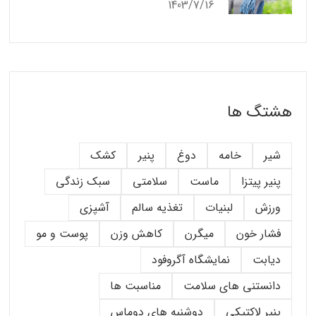
1403/7/16
هشتگ ها
شیر
خامه
دوغ
پنیر
کشک
پنیر پیتزا
ماست
سلامتی
سبک زندگی
ورزش
لبنیات
تغذیه سالم
آشپزی
فشار خون
میگرن
کاهش وزن
پوست و مو
دیابت
نمایشگاه آگروفود
دانستنی های سلامت
مناسبت ها
پنیر لاکتیکی
دوشنبه های دوماس