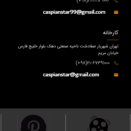
21-22149006(98+)
کارخانه
تهران شهریار صفادشت ناحیه صنعتی دهک بلوار خلیج فارس
خیابان مریم
21-67391000(98+)