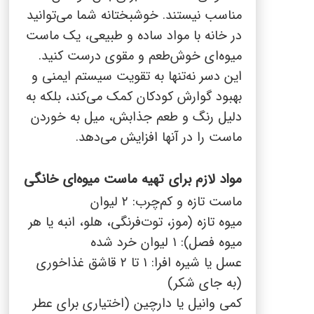
پنیر پیتزا
مناسب نیستند. خوشبختانه شما می‌توانید
سینما دوماس
کشک
در خانه با مواد ساده و طبیعی، یک ماست
رادیو دوماس
میوه‌ای خوش‌طعم و مقوی درست کنید.
خامه
این دسر نه‌تنها به تقویت سیستم ایمنی و
دانستنی های سلامت
English
بهبود گوارش کودکان کمک می‌کند، بلکه به
گالری تصاویر
دلیل رنگ و طعم جذابش، میل به خوردن
Russian
ماست را در آنها افزایش می‌دهد.
Arabic
مواد لازم برای تهیه ماست میوه‌ای خانگی
Turkish
ماست تازه و کم‌چرب: ۲ لیوان
میوه تازه (موز، توت‌فرنگی، هلو، انبه یا هر
میوه فصل): ۱ لیوان خرد شده
عسل یا شیره افرا: ۱ تا ۲ قاشق غذاخوری
(به جای شکر)
کمی وانیل یا دارچین (اختیاری برای عطر