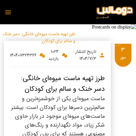
تازه ها
صفحه
مجله سلامت
طرز تهیه ماست میوه‌ای خانگی: دسر خنک
اصلی
دوماس
و سالم برای کودکان
3
تاریخ انتشار :
1024
140407324366
مهر
1404/7/3
بازدید
محصولات
دوماس
طرز تهیه ماست میوه‌ای خانگی:
تمیس
شیر
دسر خنک و سالم برای کودکان
پنیر
دوغ
ماست میوه‌ای یکی از خوشمزه‌ترین و
دوغ
سالم‌ترین دسرها برای کودکان است. بیشتر
ماست
رسانه
ماست‌های میوه‌ای موجود در بازار حاوی
پنیر
شکر زیاد، مواد نگهدارنده و رنگ‌های
مجله آشپزی دوماس
مصنوعی هستند که برای بدن کودکان