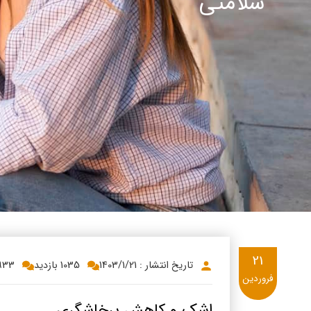
سلامتی
پنیر پ
سینما د
کشک
رادیو د
خامه
دانستنی
ish
گالری تص
ian
bic
ish
21
تاریخ انتشار : 1403/1/21
1035 بازدید
3933
فروردین
اشک و کاهش پرخاشگری