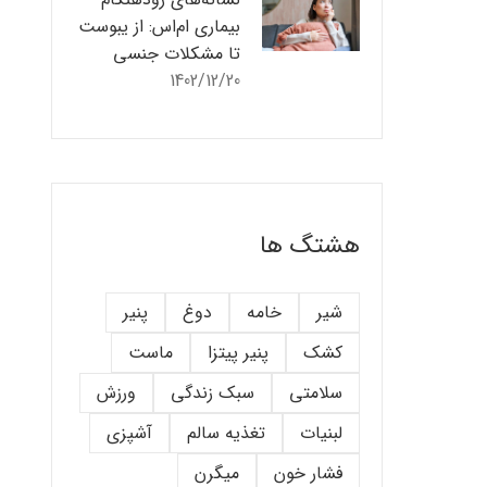
بیماری ام‌اس: از یبوست
تا مشکلات جنسی
1402/12/20
هشتگ ها
شیر
خامه
دوغ
پنیر
کشک
پنیر پیتزا
ماست
سلامتی
سبک زندگی
ورزش
لبنیات
تغذیه سالم
آشپزی
فشار خون
میگرن