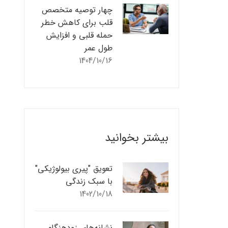
چهار توصیه متخصص
قلب برای کاهش خطر
حمله قلبی و افزایش
طول عمر
1404/10/16
بیشتر بخوانید
تعویق "پیری بیولوژیکی"
با سبک زندگی
1402/10/18
نشانه‌های زودهنگام