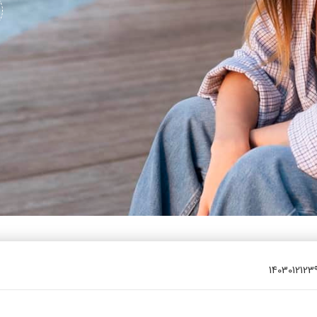
یتزا
وماس
وماس
 های سلامت
Engl
اویر
Russ
Ara
Turk
140301212