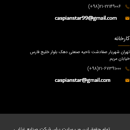
21-22149006(98+)
کارخانه
تهران شهریار صفادشت ناحیه صنعتی دهک بلوار خلیج فارس
خیابان مریم
21-67391000(98+)
تمام حقوق این وب سایت برای شرکت صنایع غذایی