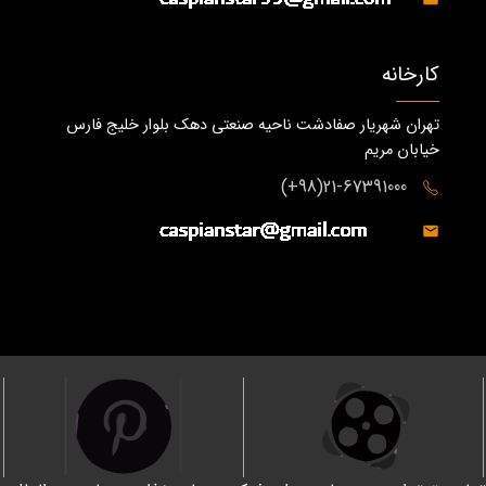
کارخانه
تهران شهریار صفادشت ناحیه صنعتی دهک بلوار خلیج فارس
خیابان مریم
21-67391000(98+)