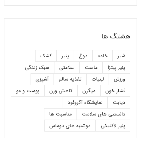
هشتگ ها
شیر
خامه
دوغ
پنیر
کشک
پنیر پیتزا
ماست
سلامتی
سبک زندگی
ورزش
لبنیات
تغذیه سالم
آشپزی
فشار خون
میگرن
کاهش وزن
پوست و مو
دیابت
نمایشگاه آگروفود
دانستنی های سلامت
مناسبت ها
پنیر لاکتیکی
دوشنبه های دوماس