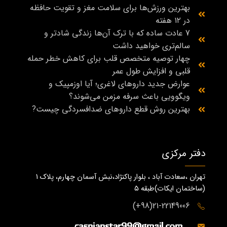
بهترین ورزش‌ها برای سلامت مغز و تقویت حافظه
در ۱۲ هفته
7 عادت ساده که با ترک آن‌ها زندگی شادتر و
سالم‌تری خواهید داشت
چهار توصیه متخصص قلب برای کاهش خطر حمله
قلبی و افزایش طول عمر
عوارض جدید داروهای لاغری؛ آیا اوزمپیک و
ویگوویی باعث سرفه مزمن می‌شوند؟
بهترین روش قطع داروهای ضدافسردگی چیست?
دفتر مرکزی
تهران ،سعادت آباد ، بلوار پاکنژاد،نبش آسمان چهارم، پلاک 1
(ساختمان ايكات)طبقه ٥
21-22149006(98+)