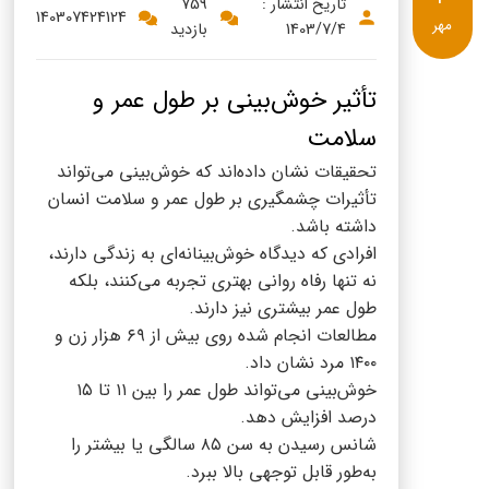
پنیر پیتزا
تاریخ انتشار :
759
140307424124
مهر
1403/7/4
بازدید
سینما دوماس
کشک
رادیو دوماس
خامه
تأثیر خوش‌بینی بر طول عمر و
دانستنی های سلامت
سلامت
English
تحقیقات نشان داده‌اند که خوش‌بینی می‌تواند
گالری تصاویر
Russian
تأثیرات چشمگیری بر طول عمر و سلامت انسان
داشته باشد.
Arabic
افرادی که دیدگاه خوش‌بینانه‌ای به زندگی دارند،
نه تنها رفاه روانی بهتری تجربه می‌کنند، بلکه
Turkish
طول عمر بیشتری نیز دارند.
مطالعات انجام شده روی بیش از ۶۹ هزار زن و
۱۴۰۰ مرد نشان داد.
خوش‌بینی می‌تواند طول عمر را بین ۱۱ تا ۱۵
درصد افزایش دهد.
شانس رسیدن به سن ۸۵ سالگی یا بیشتر را
به‌طور قابل توجهی بالا ببرد.