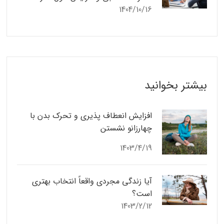
1404/10/16
بیشتر بخوانید
افزایش انعطاف پذیری و تحرک بدن با
چهارزانو نشستن
1403/4/19
آیا زندگی مجردی واقعاً انتخاب بهتری
است؟
1403/2/12