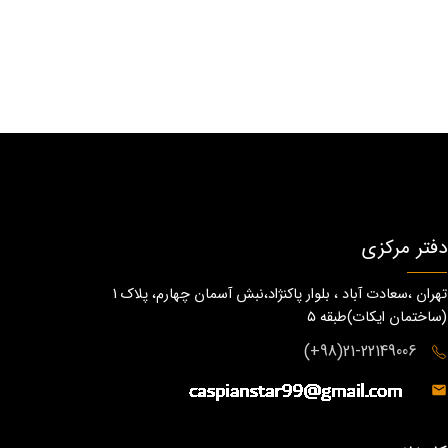
دفتر مرکزی
تهران ،سعادت آباد ، بلوار پاکنژاد،نبش آسمان چهارم، پلاک 1
(ساختمان ايكات)طبقه ٥
21-22149006(98+)