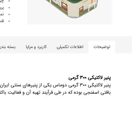
پنیر پ
چرب
پرو
سینما د
کشک
نمک
قند
رادیو د
خامه
دانستنی
ish
توضیحات
اطلاعات تکمیلی
کاربرد و مزایا
بسته بند
گالری تص
ian
bic
پنیر لاکتیکی ۳۰۰ گرمی
ish
پنیر لاکتیکی ۳۰۰ گرمی دوماس یکی از پنیرهای سن
بافتی اسفنجی بوده که در طی فرآیند تهیه آن و فعالیت باکت