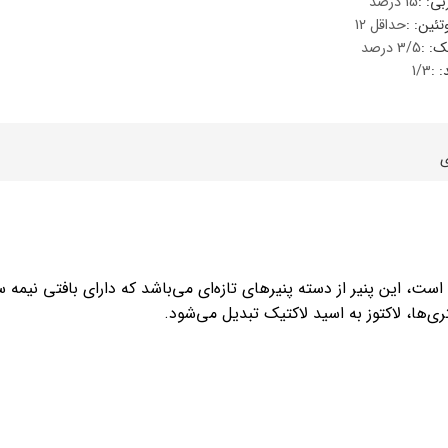
یتزا
ی: :
15 درصد
تئین: :
حداقل 12
وماس
: :
3/5 درصد
: :
1/3
وماس
 های سلامت
Engl
ی
اویر
Russ
Ara
Turk
تی ایران است، این پنیر از دسته پنیرهای تازه‌ای می‌باشد که دارای بافتی نی
ری‌ها، لاکتوز به اسید لاکتیک تبدیل می‌شود.