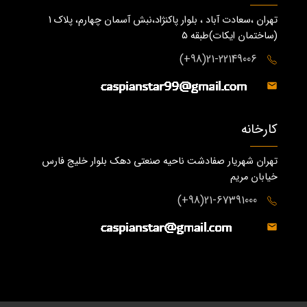
تهران ،سعادت آباد ، بلوار پاکنژاد،نبش آسمان چهارم، پلاک 1
(ساختمان ايكات)طبقه ٥
21-22149006(98+)
کارخانه
تهران شهریار صفادشت ناحیه صنعتی دهک بلوار خلیج فارس
خیابان مریم
21-67391000(98+)