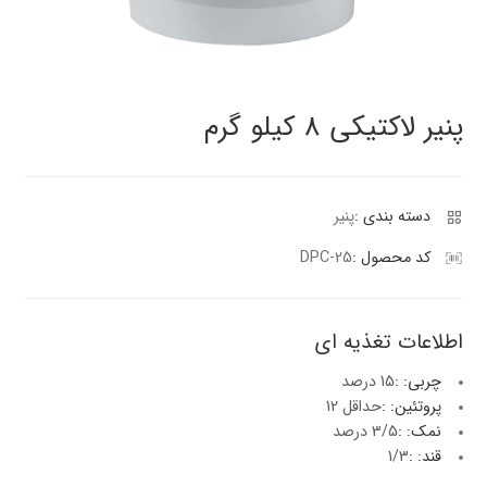
پنیر پیتزا
سینما دوماس
کشک
رادیو دوماس
خامه
پنیر لاکتیکی 8 کیلو گرم
دانستنی های سلامت
English
گالری تصاویر
Russian
دسته بندی :
پنیر
Arabic
کد محصول :
DPC-25
Turkish
اطلاعات تغذیه ای
چربی: :
15 درصد
پروتئین: :
حداقل 12
نمک: :
3/5 درصد
قند: :
1/3