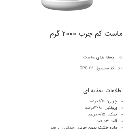
پنیر پیتزا
سینما دوماس
کشک
رادیو دوماس
خامه
ماست کم چرب ۲۰۰۰ گرم
دانستنی های سلامت
English
گالری تصاویر
Russian
دسته بندی :
ماست
Arabic
کد محصول :
DPC-46
Turkish
اطلاعات تغذیه ای
چربی: :
1/5 درصد
پروتئین: :
3/8درصد
نمک: :
0/15 درصد
قند: :
3درصد
ماده خشک بدون چربی: :
حداقل 9 درصد