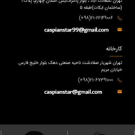
تهران ،سعادت آباد ، بلوار پاکنژاد،نبش آسمان چهارم، پلاک 1
(ساختمان ايكات)طبقه ٥
21-22149006(98+)
کارخانه
تهران شهریار صفادشت ناحیه صنعتی دهک بلوار خلیج فارس
خیابان مریم
21-67391000(98+)