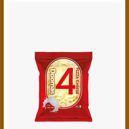
پنیر پیتزا
سینما دوماس
کشک
رادیو دوماس
خامه
دانستنی های سلامت
English
گالری تصاویر
Russian
Arabic
Turkish