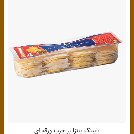
تاپینگ پیتزا پر چرب ورقه ای