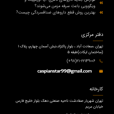
ویگوویی باعث سرفه مزمن می‌شوند؟
بهترین روش قطع داروهای ضدافسردگی چیست?
دفتر مرکزی
تهران ،سعادت آباد ، بلوار پاکنژاد،نبش آسمان چهارم، پلاک 1
(ساختمان ايكات)طبقه ٥
21-22149006(98+)
کارخانه
تهران شهریار صفادشت ناحیه صنعتی دهک بلوار خلیج فارس
خیابان مریم