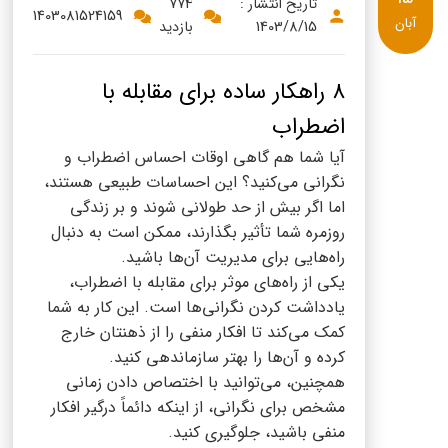
پنیر پیتزا
تاریخ انتشار :
774
1403081524159
آبان
1403/8/15
بازدید
سینما دوماس
کشک
رادیو دوماس
خامه
۸ راهکار ساده برای مقابله با
دانستنی های سلامت
اضطراب
English
آیا شما هم گاهی اوقات احساس اضطراب و
گالری تصاویر
Russian
نگرانی می‌کنید؟ این احساسات طبیعی هستند،
اما اگر بیش از حد طولانی شوند و بر زندگی
Arabic
روزمره شما تأثیر بگذارند، ممکن است به دنبال
راه‌هایی برای مدیریت آن‌ها باشید.
Turkish
یکی از راه‌های موثر برای مقابله با اضطراب،
یادداشت کردن نگرانی‌ها است. این کار به شما
کمک می‌کند تا افکار منفی را از ذهنتان خارج
کرده و آن‌ها را بهتر سازماندهی کنید.
همچنین، می‌توانید با اختصاص دادن زمانی
مشخص برای نگرانی، از اینکه دائماً درگیر افکار
منفی باشید، جلوگیری کنید.