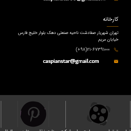
کارخانه
تهران شهریار صفادشت ناحیه صنعتی دهک بلوار خلیج فارس
خیابان مریم
21-67391000(98+)