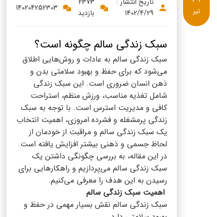
پنیر پیتزا
تاریخ انتشار :
2373
140204252303
تیر
1402/4/29
بازدید
سینما دوماس
کشک
رادیو دوماس
خامه
سبک زندگی سالم چگونه است؟
دانستنی های سلامت
سبک زندگی سالم به عادات و روش‌هایی اطلاق
English
می‌شود که برای حفظ و بهبود سلامتی بدن و
گالری تصاویر
ذهن انسان ضروری است. این سبک زندگی
Russian
شامل تغذیه مناسب، ورزش منظم، استراحت
کافی و مدیریت استرس است. با توجه به سبک
Arabic
زندگی پرمشغله و فشرده امروزی، اهمیت انتخاب
یک سبک زندگی سالم و مراقبت از خودمان از
Turkish
لحاظ جسمی و ذهنی بیشتر افزایش یافته است.
در این مقاله، به بررسی چگونگی داشتن یک
سبک زندگی سالم می‌پردازیم و راهکارهایی برای
رسیدن به این هدف را معرفی می‌کنیم.
اهمیت سبک زندگی سالم
سبک زندگی سالم نقش بسیار مهمی در حفظ و
بهبود سلامتی دارد.