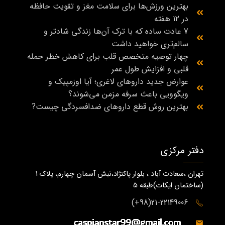
بهترین ورزش‌ها برای سلامت مغز و تقویت حافظه
در ۱۲ هفته
7 عادت ساده که با ترک آن‌ها زندگی شادتر و
سالم‌تری خواهید داشت
چهار توصیه متخصص قلب برای کاهش خطر حمله
قلبی و افزایش طول عمر
عوارض جدید داروهای لاغری؛ آیا اوزمپیک و
ویگوویی باعث سرفه مزمن می‌شوند؟
بهترین روش قطع داروهای ضدافسردگی چیست?
دفتر مرکزی
تهران ،سعادت آباد ، بلوار پاکنژاد،نبش آسمان چهارم، پلاک 1
(ساختمان ايكات)طبقه ٥
21-22149006(98+)