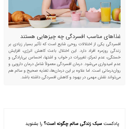
غذاهای مناسب افسردگی چه چیزهایی هستند
افسردگي يکي از اختلالات روحي شايع است که تأثير بسيار زيادي بر
زندگي روزمره افراد دارد. اين اختلال باعث کاهش انرژي، افزايش
خستگي، عدم تمرکز، تغييرات در خواب و اشتها، احساس بي‌ارادگي و
عدم اميدواري مي‌شود. درمان افسردگي معمولاً شامل درمان دارويي و
روان‌درماني است. اما علاوه بر اين درمان‌ها، تغذيه صحيح و سالم هم
مي‌تواند نقش مهمي در بهبود و کاهش افسردگي داشته باشد.
پادکست
سبک زندگی سالم چگونه است؟
را بشنوید