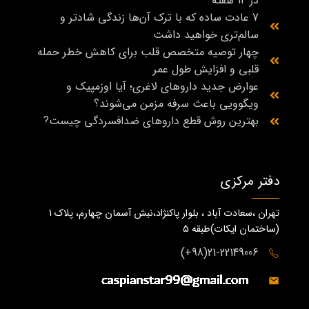
در ۱۲ هفته
7 عادت ساده که با ترک آن‌ها زندگی شادتر و
سالم‌تری خواهید داشت
چهار توصیه متخصص قلب برای کاهش خطر حمله
قلبی و افزایش طول عمر
عوارض جدید داروهای لاغری؛ آیا اوزمپیک و
ویگوویی باعث سرفه مزمن می‌شوند؟
بهترین روش قطع داروهای ضدافسردگی چیست?
دفتر مرکزی
تهران ،سعادت آباد ، بلوار پاکنژاد،نبش آسمان چهارم، پلاک 1
(ساختمان ايكات)طبقه ٥
21-22149006(98+)