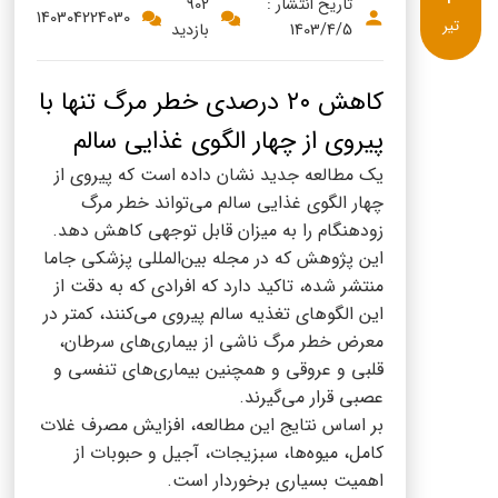
پنیر پیتزا
تاریخ انتشار :
902
140304224030
تیر
1403/4/5
بازدید
سینما دوماس
کشک
رادیو دوماس
خامه
کاهش ۲۰ درصدی خطر مرگ تنها با
دانستنی های سلامت
پیروی از چهار الگوی غذایی سالم
English
یک مطالعه جدید نشان داده است که پیروی از
گالری تصاویر
Russian
چهار الگوی غذایی سالم می‌تواند خطر مرگ
زودهنگام را به میزان قابل توجهی کاهش دهد.
Arabic
این پژوهش که در مجله بین‌المللی پزشکی جاما
منتشر شده، تاکید دارد که افرادی که به دقت از
Turkish
این الگوهای تغذیه سالم پیروی می‌کنند، کمتر در
معرض خطر مرگ ناشی از بیماری‌های سرطان،
قلبی و عروقی و همچنین بیماری‌های تنفسی و
عصبی قرار می‌گیرند.
بر اساس نتایج این مطالعه، افزایش مصرف غلات
کامل، میوه‌ها، سبزیجات، آجیل و حبوبات از
اهمیت بسیاری برخوردار است.