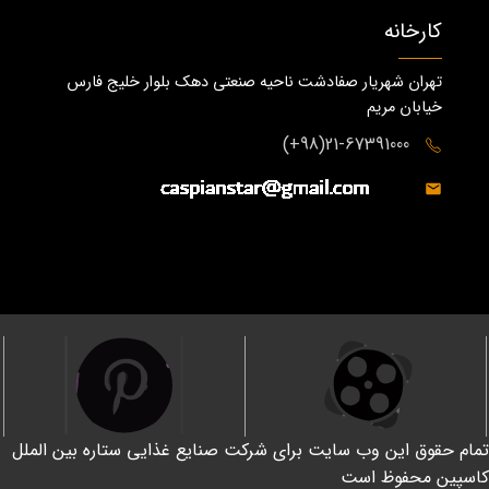
کارخانه
تهران شهریار صفادشت ناحیه صنعتی دهک بلوار خلیج فارس
خیابان مریم
21-67391000(98+)
تمام حقوق این وب سایت برای شرکت صنایع غذایی ستاره بین الملل
کاسپین محفوظ است