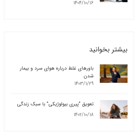
1404/10/16
بیشتر بخوانید
باورهای غلط درباره هوای سرد و بیمار
شدن
1403/1/29
تعویق "پیری بیولوژیکی" با سبک زندگی
1402/10/18