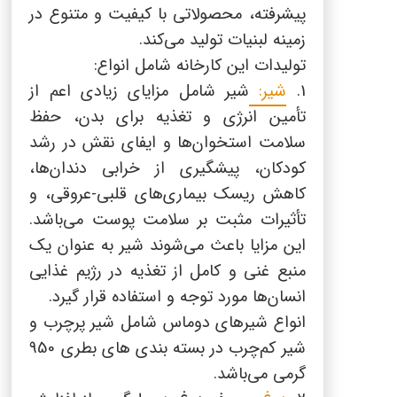
پنیر پیتزا
پیشرفته، محصولاتی با کیفیت و متنوع در
سینما دوماس
زمینه لبنیات تولید می‌کند.
کشک
تولیدات این کارخانه شامل انواع:
رادیو دوماس
خامه
1.
شیر:
شیر شامل مزایای زیادی اعم از
دانستنی های سلامت
تأمین انرژی و تغذیه برای بدن، حفظ
English
سلامت استخوان‌ها و ایفای نقش در رشد
گالری تصاویر
Russian
کودکان، پیشگیری از خرابی دندان‌ها،
کاهش ریسک بیماری‌های قلبی-عروقی، و
Arabic
تأثیرات مثبت بر سلامت پوست می‌باشد.
این مزایا باعث می‌شوند شیر به عنوان یک
Turkish
منبع غنی و کامل از تغذیه در رژیم غذایی
انسان‌ها مورد توجه و استفاده قرار گیرد.
انواع شیرهای دوماس شامل شیر پرچرب و
شیر کم‌چرب در بسته بندی های بطری 950
گرمی می‌باشد.