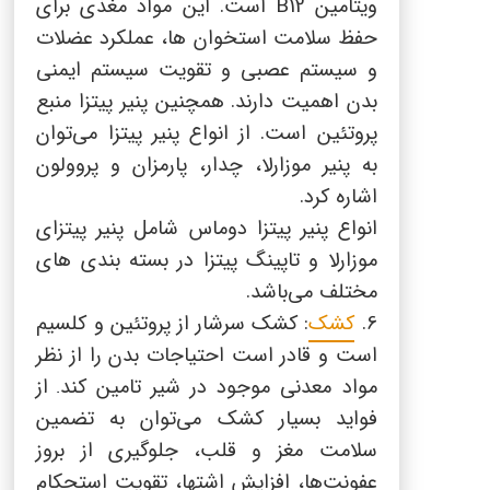
ویتامین
B12
است. این مواد مغذی برای
حفظ سلامت استخوان ها، عملکرد عضلات
و سیستم عصبی و تقویت سیستم ایمنی
بدن اهمیت دارند. همچنین پنیر پیتزا منبع
پروتئین است. از انواع پنیر پیتزا می‌توان
به پنیر موزارلا، چدار، پارمزان و پروولون
اشاره کرد.
انواع پنیر پیتزا دوماس شامل پنیر پیتزای
موزارلا و تاپینگ پیتزا در بسته بندی های
مختلف می‌باشد.
6.
کشک
: کشک سرشار از پروتئین و کلسیم
است و قادر است احتیاجات بدن را از نظر
مواد معدنی موجود در شیر تامین کند
از
.
فواید بسیار کشک می‌توان به تضمین
سلامت مغز و قلب، جلوگیری از بروز
عفونت‌ها، افزایش اشتها، تقویت استحکام