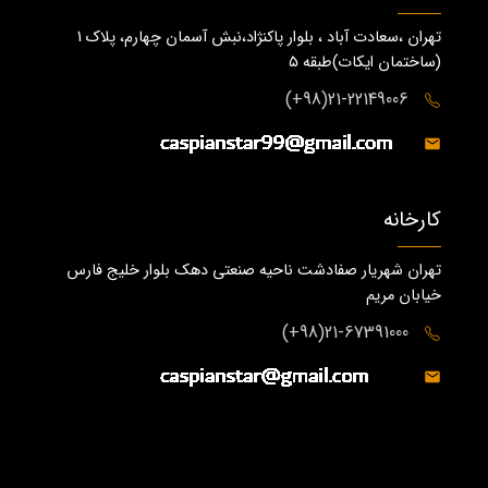
تهران ،سعادت آباد ، بلوار پاکنژاد،نبش آسمان چهارم، پلاک 1
(ساختمان ايكات)طبقه ٥
21-22149006(98+)
کارخانه
تهران شهریار صفادشت ناحیه صنعتی دهک بلوار خلیج فارس
خیابان مریم
21-67391000(98+)