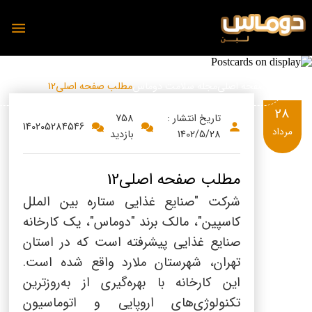
تازه ها
صفحه اصلی
مجله سلامت دوماس
مطلب صفحه اصلی12
28
تاریخ انتشار :
758
140205284546
مرداد
1402/5/28
بازدید
محصولات
دوماس
مطلب صفحه اصلی12
تمیس
شیر
شرکت "صنایع غذایی ستاره بین الملل
پنیر
کاسپین"، مالک برند "دوماس"، یک کارخانه
دوغ
دوغ
صنایع غذایی پیشرفته است که در استان
ماست
تهران، شهرستان ملارد واقع شده است.
رسانه
این کارخانه با بهره‌گیری از به‌روزترین
پنیر
تکنولوژی‌های اروپایی و اتوماسیون
مجله آشپزی دوماس