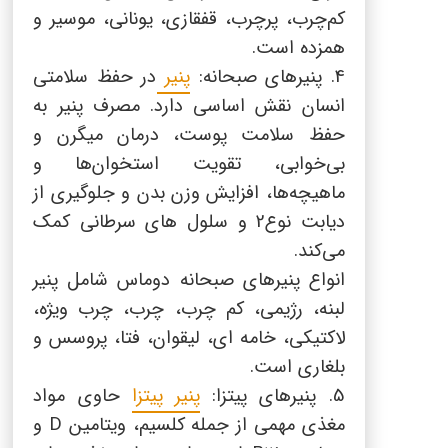
کم‌چرب، پرچرب، قفقازی، یونانی، موسیر و
همزده است.
4. پنیرهای صبحانه:
پنیر
در حفظ سلامتی
انسان نقش اساسی دارد. مصرف پنیر به
حفظ سلامت پوست، درمان میگرن و
بی‌خوابی، تقویت استخوان‌ها و
ماهیچه‌ها، افزایش وزن بدن و جلوگیری از
دیابت نوع2 و سلول های سرطانی کمک
می‌کند.
انواع پنیر‌های صبحانه دوماس شامل پنیر
لبنه، رژیمی، کم چرب، چرب، چرب ویژه،
لاکتیکی، خامه ای، لیقوان، فتا، پروسس و
بلغاری است.
5. پنیرهای پیتزا:
پنیر پیتزا
حاوی مواد
مغذی مهمی از جمله کلسیم، ویتامین
D
و