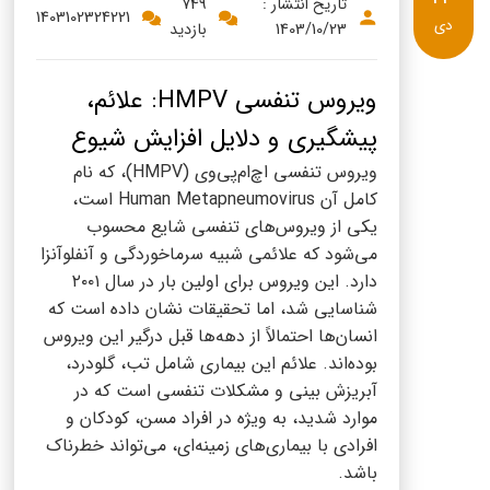
پنیر پیتزا
تاریخ انتشار :
749
1403102324221
دی
1403/10/23
بازدید
سینما دوماس
کشک
رادیو دوماس
خامه
ویروس تنفسی HMPV: علائم،
دانستنی های سلامت
پیشگیری و دلایل افزایش شیوع
English
ویروس تنفسی اچ‌ام‌پی‌وی (HMPV)، که نام
گالری تصاویر
Russian
کامل آن Human Metapneumovirus است،
یکی از ویروس‌های تنفسی شایع محسوب
Arabic
می‌شود که علائمی شبیه سرماخوردگی و آنفلوآنزا
دارد. این ویروس برای اولین بار در سال ۲۰۰۱
Turkish
شناسایی شد، اما تحقیقات نشان داده است که
انسان‌ها احتمالاً از دهه‌ها قبل درگیر این ویروس
بوده‌اند. علائم این بیماری شامل تب، گلودرد،
آبریزش بینی و مشکلات تنفسی است که در
موارد شدید، به ویژه در افراد مسن، کودکان و
افرادی با بیماری‌های زمینه‌ای، می‌تواند خطرناک
باشد.