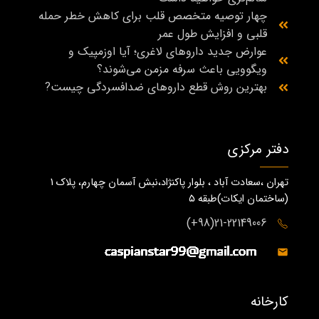
چهار توصیه متخصص قلب برای کاهش خطر حمله
قلبی و افزایش طول عمر
عوارض جدید داروهای لاغری؛ آیا اوزمپیک و
ویگوویی باعث سرفه مزمن می‌شوند؟
بهترین روش قطع داروهای ضدافسردگی چیست?
دفتر مرکزی
تهران ،سعادت آباد ، بلوار پاکنژاد،نبش آسمان چهارم، پلاک 1
(ساختمان ايكات)طبقه ٥
21-22149006(98+)
کارخانه