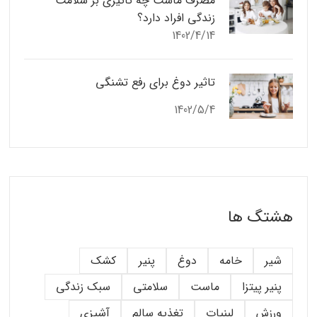
مصرف ماست چه تاثیری بر سلامت
زندگی افراد دارد؟
1402/4/14
تاثیر دوغ برای رفع تشنگی
1402/5/4
هشتگ ها
شیر
خامه
دوغ
پنیر
کشک
پنیر پیتزا
ماست
سلامتی
سبک زندگی
ورزش
لبنیات
تغذیه سالم
آشپزی