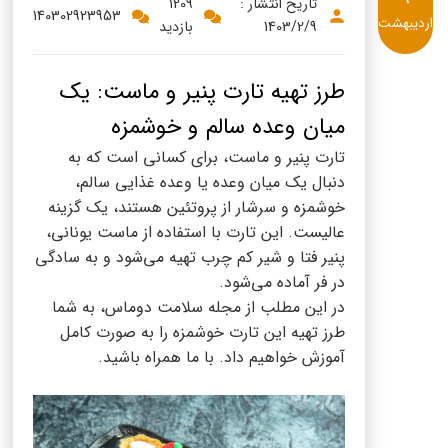
پنیر پیتزا
تاریخ انتشار :
1209
140302923953
اردیبهشت
1403/2/9
بازدید
سینما دوماس
کشک
رادیو دوماس
خامه
طرز تهیه تارت پنیر و ماست: یک
دانستنی های سلامت
میان وعده سالم و خوشمزه
English
تارت پنیر و ماست، برای کسانی است که به
گالری تصاویر
Russian
دنبال یک میان وعده یا وعده غذایی سالم،
خوشمزه و سرشار از پروتئین هستند، یک گزینه
Arabic
عالیست. این تارت با استفاده از ماست یونانی،
پنیر فتا و شیر کم چرب تهیه می‌شود و به سادگی
Turkish
در فر آماده می‌شود.
در این مطلب از مجله سلامت دوماس، به شما
طرز تهیه این تارت خوشمزه را به صورت کامل
آموزش خواهیم داد. با ما همراه باشید.