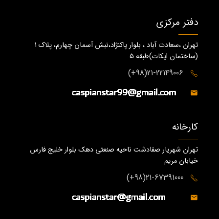
دفتر مرکزی
تهران ،سعادت آباد ، بلوار پاکنژاد،نبش آسمان چهارم، پلاک 1
(ساختمان ايكات)طبقه ٥
21-22149006(98+)
کارخانه
تهران شهریار صفادشت ناحیه صنعتی دهک بلوار خلیج فارس
خیابان مریم
21-67391000(98+)