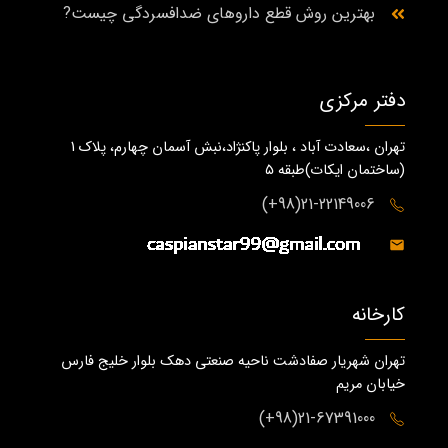
بهترین روش قطع داروهای ضدافسردگی چیست?
دفتر مرکزی
تهران ،سعادت آباد ، بلوار پاکنژاد،نبش آسمان چهارم، پلاک 1
(ساختمان ايكات)طبقه ٥
21-22149006(98+)
کارخانه
تهران شهریار صفادشت ناحیه صنعتی دهک بلوار خلیج فارس
خیابان مریم
21-67391000(98+)