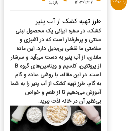
پنیر پیتزا
اردیبهشت
1403/2/27
بازدید
سینما دوماس
کشک
طرز تهیه کشک از آب پنیر
رادیو دوماس
خامه
کشک، در سفره ایرانی یک محصول لبنی
دانستنی های سلامت
English
سنتی و پرطرفدار است که در آشپزی و
گالری تصاویر
سلامتی ما نقشی بی‌بدیل دارد. این ماده
Russian
مغذی، از آب پنیر به دست می‌آید و سرشار
از پروتئین، کلسیم و ویتامین‌های گروه
B
Arabic
است. در این مقاله، با روشی ساده و گام
Turkish
به گام، طرز تهیه کشک از آب پنیر را به شما
آموزش می‌دهیم تا از طعم و خواص
بی‌نظیر آن در خانه لذت ببرید.