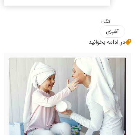
تگ :
آشپزی
در ادامه بخوانید