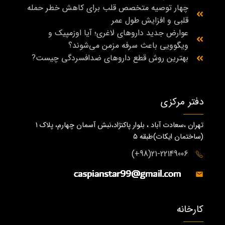
چهار توصیه متخصص قلب برای کاهش خطر حمله
قلبی و افزایش طول عمر
عوارض جدید داروهای لاغری؛ آیا اوزمپیک و
ویگوویی باعث سرفه مزمن می‌شوند؟
بهترین روش قطع داروهای ضدافسردگی چیست?
دفتر مرکزی
تهران ،سعادت آباد ، بلوار پاکنژاد،نبش آسمان چهارم، پلاک 1
(ساختمان ايكات)طبقه ٥
21-22149006(98+)
کارخانه