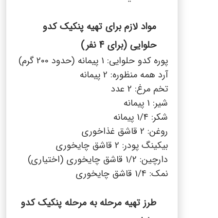
مواد لازم برای تهیه پنکیک کدو
حلوایی (برای 4 نفر)
پوره کدو حلوایی: 1 پیمانه (حدود 200 گرم)
آرد همه منظوره: 2 پیمانه
تخم مرغ: 2 عدد
شیر: 1 پیمانه
شکر: 1/4 پیمانه
روغن: 2 قاشق غذاخوری
بیکینگ پودر: 2 قاشق چایخوری
دارچین: 1/2 قاشق چایخوری (اختیاری)
نمک: 1/4 قاشق چایخوری
طرز تهیه مرحله به مرحله پنکیک کدو