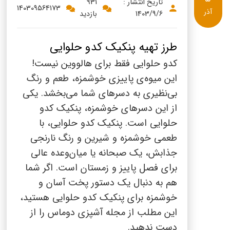
پنیر پیتزا
تاریخ انتشار :
931
140309564173
آذر
1403/9/6
بازدید
سینما دوماس
کشک
رادیو دوماس
خامه
طرز تهیه پنکیک کدو حلوایی
دانستنی های سلامت
کدو حلوایی فقط برای هالووین نیست!
English
این میوه‌ی پاییزی خوشمزه، طعم و رنگ
گالری تصاویر
بی‌نظیری به دسرهای شما می‌بخشد. یکی
Russian
از این دسرهای خوشمزه، پنکیک کدو
Arabic
حلوایی است. پنکیک کدو حلوایی، با
طعمی خوشمزه و شیرین و رنگ نارنجی
Turkish
جذابش، یک صبحانه یا میان‌وعده عالی
برای فصل پاییز و زمستان است. اگر شما
هم به دنبال یک دستور پخت آسان و
خوشمزه برای پنکیک کدو حلوایی هستید،
این مطلب از مجله آشپزی دوماس را از
دست ندهید.