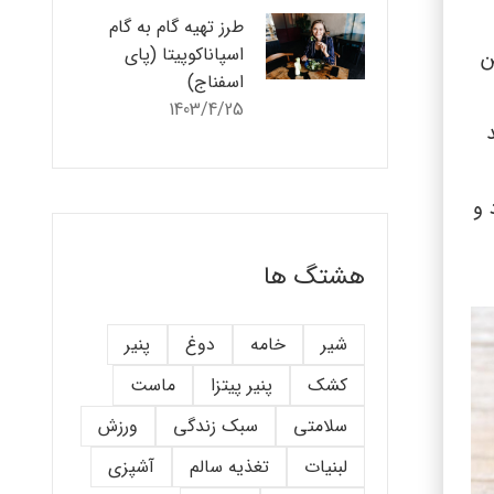
طرز تهیه گام به گام
اسپاناکوپیتا (پای
ن
اسفناج)
1403/4/25
 و
هشتگ ها
شیر
خامه
دوغ
پنیر
کشک
پنیر پیتزا
ماست
سلامتی
سبک زندگی
ورزش
لبنیات
تغذیه سالم
آشپزی