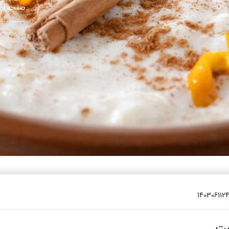
یتزا
صفحه اص
وماس
وماس
 های سلامت
Engl
اویر
Russ
Ara
Turk
1403061124