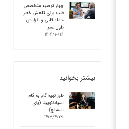
چهار توصیه متخصص
قلب برای کاهش خطر
حمله قلبی و افزایش
طول عمر
1404/10/16
بیشتر بخوانید
طرز تهیه گام به گام
اسپاناکوپیتا (پای
اسفناج)
1403/4/25