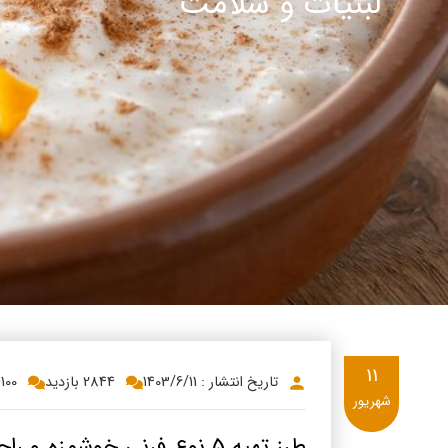
لبنیات و سلامت
پنیر پ
سینما د
کشک
رادیو د
خامه
دانستنی
ish
گالری تص
ian
bic
ish
11
تاریخ انتشار : 1403/6/11
2844 بازدید
100
شهریور
طرز تهیه 5 نوع فرنی خوشمزه و راحت