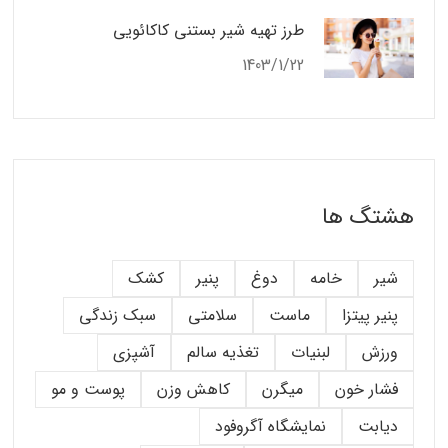
طرز تهیه شیر بستنی کاکائویی
1403/1/22
هشتگ ها
شیر
خامه
دوغ
پنیر
کشک
پنیر پیتزا
ماست
سلامتی
سبک زندگی
ورزش
لبنیات
تغذیه سالم
آشپزی
فشار خون
میگرن
کاهش وزن
پوست و مو
دیابت
نمایشگاه آگروفود