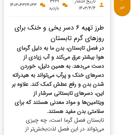
پنیر پیتزا
تاریخ انتشار :
3269
140304324033
تیر
1403/4/4
بازدید
سینما دوماس
کشک
رادیو دوماس
خامه
طرز تهیه 6 دسر یخی و خنک برای
دانستنی های سلامت
روزهای گرم تابستان
English
در فصل تابستان، بدن ما به دلیل گرمای
گالری تصاویر
Russian
هوا بیشتر عرق می‌کند و آب زیادی از
دست می‌دهد. به همین دلیل، خوردن
Arabic
دسرهای خنک و پرآب می‌تواند به هیدراته
شدن بدن و رفع عطش کمک کند. علاوه بر
Turkish
این، دسرهای تابستانی سرشار از
ویتامین‌ها و مواد معدنی هستند که برای
سلامتی بدن مفید هستند.
تابستان فصل گرما است، چه چیزی
می‌تواند در این فصل لذت‌بخش‌تر از