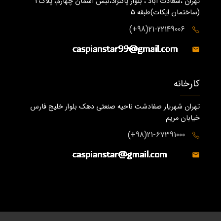
تهران ،سعادت آباد ، بلوار پاکنژاد،نبش آسمان چهارم، پلاک 1
(ساختمان ايكات)طبقه ٥
21-22149006(98+)
کارخانه
تهران شهریار صفادشت ناحیه صنعتی دهک بلوار خلیج فارس
خیابان مریم
21-67391000(98+)