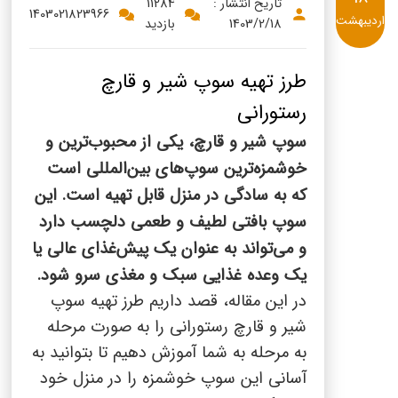
پنیر پیتزا
تاریخ انتشار :
11284
1403021823966
اردیبهشت
1403/2/18
بازدید
سینما دوماس
کشک
رادیو دوماس
خامه
طرز تهیه سوپ شیر و قارچ
دانستنی های سلامت
رستورانی
English
سوپ شیر و قارچ، یکی از محبوب‌ترین و
گالری تصاویر
Russian
خوشمزه‌ترین سوپ‌های بین‌المللی است
که به سادگی در منزل قابل تهیه است. این
Arabic
سوپ بافتی لطیف و طعمی دلچسب دارد
و می‌تواند به عنوان یک پیش‌غذای عالی یا
Turkish
یک وعده غذایی سبک و مغذی سرو شود.
در این مقاله، قصد داریم طرز تهیه سوپ
شیر و قارچ رستورانی را به صورت مرحله
به مرحله به شما آموزش دهیم تا بتوانید به
آسانی این سوپ خوشمزه را در منزل خود