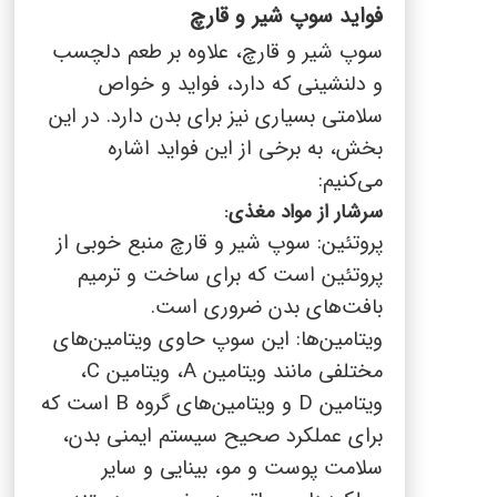
فواید سوپ شیر و قارچ
سوپ شیر و قارچ، علاوه بر طعم دلچسب
و دلنشینی که دارد، فواید و خواص
سلامتی بسیاری نیز برای بدن دارد. در این
بخش، به برخی از این فواید اشاره
می‌کنیم:
سرشار از مواد مغذی:
پروتئین: سوپ شیر و قارچ منبع خوبی از
پروتئین است که برای ساخت و ترمیم
بافت‌های بدن ضروری است.
ویتامین‌ها: این سوپ حاوی ویتامین‌های
مختلفی مانند ویتامین
A
، ویتامین
C
،
ویتامین
D
و ویتامین‌های گروه
B
است که
برای عملکرد صحیح سیستم ایمنی بدن،
سلامت پوست و مو، بینایی و سایر