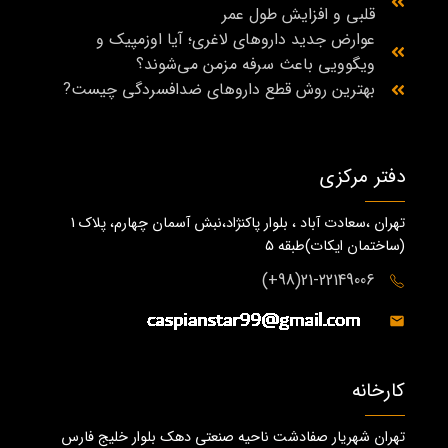
قلبی و افزایش طول عمر
عوارض جدید داروهای لاغری؛ آیا اوزمپیک و
ویگوویی باعث سرفه مزمن می‌شوند؟
بهترین روش قطع داروهای ضدافسردگی چیست?
دفتر مرکزی
تهران ،سعادت آباد ، بلوار پاکنژاد،نبش آسمان چهارم، پلاک 1
(ساختمان ايكات)طبقه ٥
21-22149006(98+)
کارخانه
تهران شهریار صفادشت ناحیه صنعتی دهک بلوار خلیج فارس