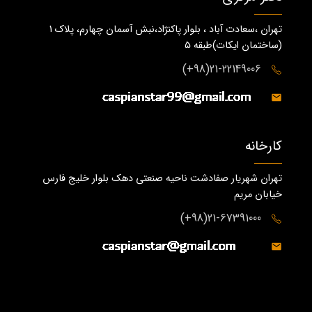
تهران ،سعادت آباد ، بلوار پاکنژاد،نبش آسمان چهارم، پلاک 1
(ساختمان ايكات)طبقه ٥
21-22149006(98+)
کارخانه
تهران شهریار صفادشت ناحیه صنعتی دهک بلوار خلیج فارس
خیابان مریم
21-67391000(98+)