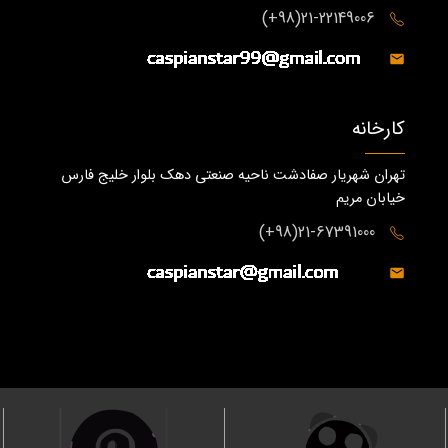
21-22149006(98+)
کارخانه
تهران شهریار صفادشت ناحیه صنعتی دهک بلوار خلیج فارس
خیابان مریم
21-67391000(98+)