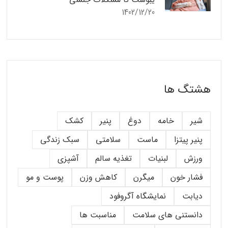
1402/12/20
هشتگ ها
شیر
خامه
دوغ
پنیر
کشک
پنیر پیتزا
ماست
سلامتی
سبک زندگی
ورزش
لبنیات
تغذیه سالم
آشپزی
فشار خون
میگرن
کاهش وزن
پوست و مو
دیابت
نمایشگاه آگروفود
دانستنی های سلامت
مناسبت ها