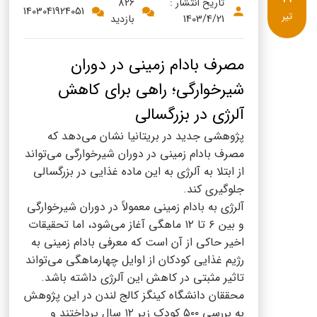
پنیر پیتزا
تاریخ انتشار :
826
1403041924051
تیر
1403/4/21
بازدید
سینما دوماس
کشک
رادیو دوماس
خامه
مصرف بادام زمینی در دوران
دانستنی های سلامت
شیرخوارگی؛ راهی برای کاهش
English
آلرژی در بزرگسالی
گالری تصاویر
Russian
پژوهشی جدید در بریتانیا نشان می‌دهد که
مصرف بادام زمینی در دوران شیرخوارگی می‌تواند
Arabic
از ابتلا به آلرژی به این ماده غذایی در بزرگسالی
جلوگیری کند.
Turkish
آلرژی به بادام زمینی معمولاً در دوران شیرخوارگی
و بین ۶ تا ۱۲ ماهگی آغاز می‌شود، اما تحقیقات
اخیر حاکی از آن است که معرفی بادام زمینی به
رژیم غذایی کودکان از اوایل چهارماهگی می‌تواند
تاثیر مثبتی در کاهش این آلرژی داشته باشد.
محققان دانشگاه کینگز کالج لندن در این پژوهش
به بررسی ۵۰۰ کودک زیر ۱۲ سال پرداختند و