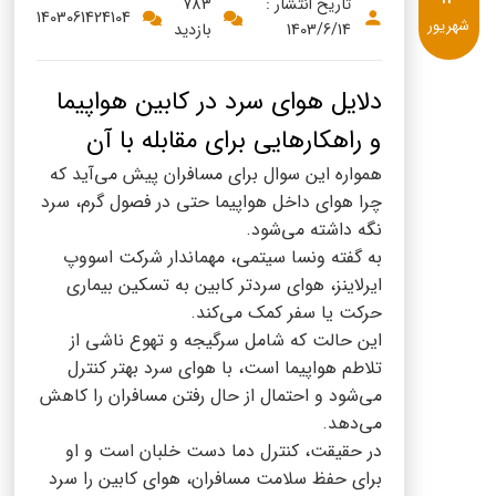
پنیر پیتزا
تاریخ انتشار :
783
1403061424104
شهریور
1403/6/14
بازدید
سینما دوماس
کشک
رادیو دوماس
خامه
دلایل هوای سرد در کابین هواپیما
دانستنی های سلامت
و راهکارهایی برای مقابله با آن
English
همواره این سوال برای مسافران پیش می‌آید که
گالری تصاویر
Russian
چرا هوای داخل هواپیما حتی در فصول گرم، سرد
نگه داشته می‌شود.
Arabic
به گفته ونسا سیتمی، مهماندار شرکت اسووپ
ایرلاینز، هوای سردتر کابین به تسکین بیماری
Turkish
حرکت یا سفر کمک می‌کند.
این حالت که شامل سرگیجه و تهوع ناشی از
تلاطم هواپیما است، با هوای سرد بهتر کنترل
می‌شود و احتمال از حال رفتن مسافران را کاهش
می‌دهد.
در حقیقت، کنترل دما دست خلبان است و او
برای حفظ سلامت مسافران، هوای کابین را سرد