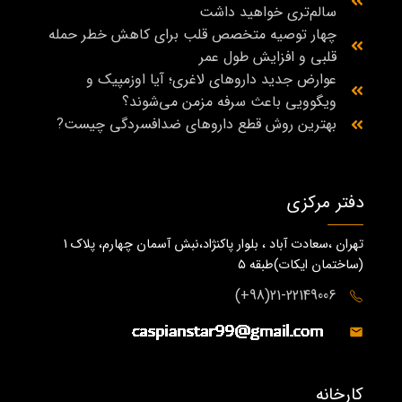
سالم‌تری خواهید داشت
چهار توصیه متخصص قلب برای کاهش خطر حمله
قلبی و افزایش طول عمر
عوارض جدید داروهای لاغری؛ آیا اوزمپیک و
ویگوویی باعث سرفه مزمن می‌شوند؟
بهترین روش قطع داروهای ضدافسردگی چیست?
دفتر مرکزی
تهران ،سعادت آباد ، بلوار پاکنژاد،نبش آسمان چهارم، پلاک 1
(ساختمان ايكات)طبقه ٥
21-22149006(98+)
کارخانه