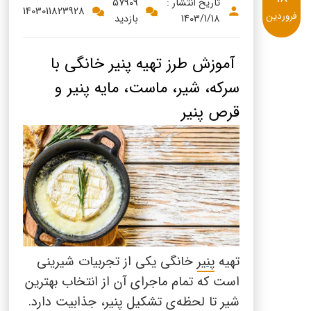
پنیر پیتزا
تاریخ انتشار :
57909
1403011823928
فروردین
1403/1/18
بازدید
سینما دوماس
کشک
رادیو دوماس
خامه
آموزش طرز تهیه پنیر خانگی با
دانستنی های سلامت
سرکه، شیر، ماست، مایه پنیر و
English
قرص پنیر
گالری تصاویر
Russian
Arabic
Turkish
تهیه
پنیر
خانگی یکی از تجربیات شیرینی
است که تمام ماجرای آن از انتخاب بهترین
شیر تا لحظه‌ی تشکیل پنیر، جذابیت دارد.