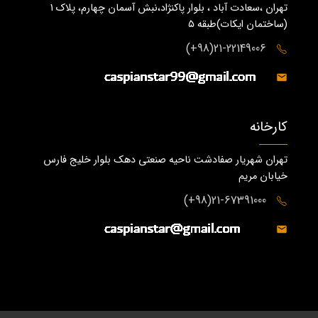
تهران ،سعادت آباد ، بلوار پاکنژاد،نبش آسمان چهارم، پلاک 1
(ساختمان ايكات)طبقه ٥
21-22149006(98+)
کارخانه
تهران شهریار صفادشت ناحیه صنعتی دهک بلوار خلیج فارس
خیابان مریم
21-67391000(98+)