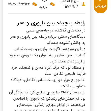
پنیر پیتزا
تاریخ انتشار :
973
1403011423924
فروردین
1403/1/14
بازدید
سینما دوماس
کشک
رادیو دوماس
خامه
رابطه پیچیده بین باروری و عمر
دانستنی های سلامت
در دهه‌های گذشته، در جامعه‌ی علمی
English
دیدگاه‌های سنتی درباره رابطه بین باروری و عمر
گالری تصاویر
به چالش کشیده شده‌اند.
Russian
در قرن نوزدهم، آگوست وایزمن، زیست‌شناس
آلمانی، عمر انسان را به عنوان یک دوره‌ی محدود
Arabic
و فرسوده توصیف کرد.
او معتقد بود که مرگ افراد مسن و ضعیف، جزء
Turkish
فرایند طبیعی تکامل است.
اما جورج ویلیامز، زیست‌شناس تکاملی، دیدگاه
متفاوتی داشت.
او در سال ۱۹۵۷ نظریه‌ای مطرح کرد که بیانگر آن
بود که جهش‌های ژنتیکی که باروری را افزایش
می‌دهند، در اواخر دوره‌ی زندگی آسیب‌های
جسمی را به همراه دارند و در نهایت، منجر به