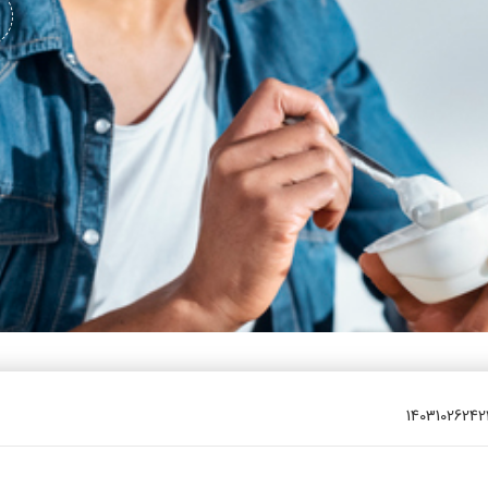
یتزا
وماس
وماس
 های سلامت
Engl
اویر
Russ
Ara
Turk
14031026242