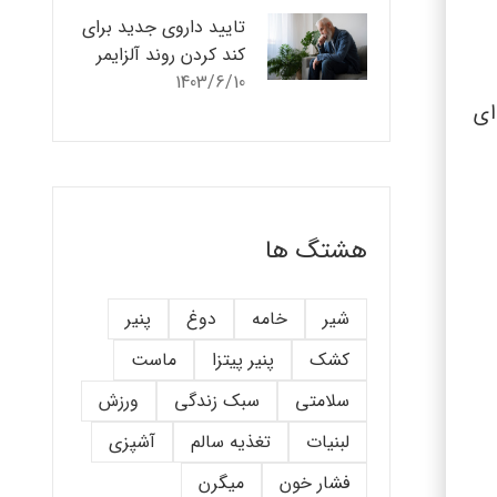
تایید داروی جدید برای
کند کردن روند آلزایمر
1403/6/10
ای
هشتگ ها
شیر
خامه
دوغ
پنیر
کشک
پنیر پیتزا
ماست
سلامتی
سبک زندگی
ورزش
لبنیات
تغذیه سالم
آشپزی
فشار خون
میگرن