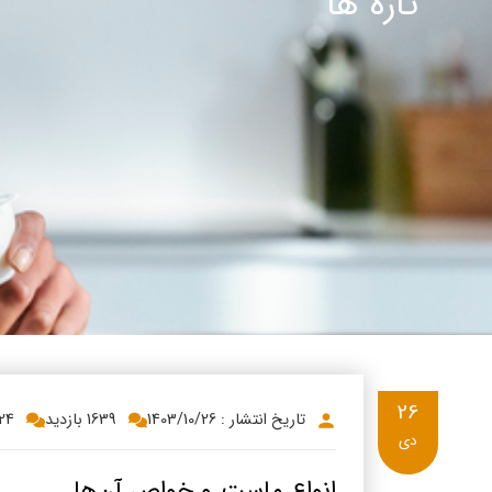
تازه ها
پنیر پ
سینما د
کشک
رادیو د
خامه
دانستنی
ish
گالری تص
ian
bic
ish
26
تاریخ انتشار : 1403/10/26
1639 بازدید
24
دی
انواع ماست و خواص آن‌ها