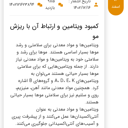
پنیر پیتزا
تاریخ انتشار :
985
1402121623894
اسفند
1402/12/16
بازدید
سینما دوماس
کشک
رادیو دوماس
خامه
کمبود ویتامین و ارتباط آن با ریزش
دانستنی های سلامت
مو
English
ویتامین‌ها و مواد معدنی برای سلامتی و رشد
گالری تصاویر
Russian
موها بسیار اساسی هستند. موها برای رشد و
سلامتی خود به ویتامین‌ها و مواد معدنی نیاز
Arabic
دارند. از جمله ویتامین‌هایی که برای سلامتی
موها بسیار حیاتی هستند می‌توان به
Turkish
ویتامین‌های A، D، E، K و گروه‌های B اشاره
کرد. همچنین مواد معدنی مانند آهن، منیزیم،
روی و سلنیم نیز برای سلامتی موها بسیار حیاتی
هستند.
ویتامین‌ها و مواد معدنی به عنوان
آنتی‌اکسیدان‌ها عمل می‌کنند و از پیشرفت پیری
و آسیب‌های آنتی‌اکسیدانی جلوگیری می‌کنند.