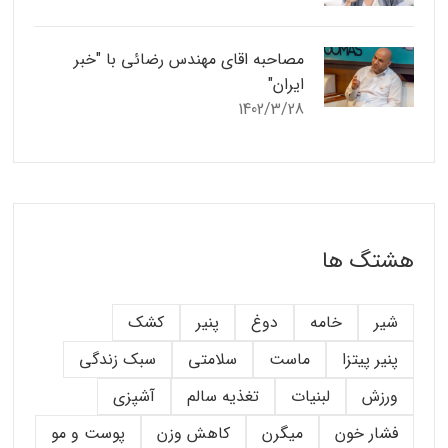
مصاحبه اقای مهندس رضائی با "خبر
ایران"
1402/3/28
هشتگ ها
شیر
خامه
دوغ
پنیر
کشک
پنیر پیتزا
ماست
سلامتی
سبک زندگی
ورزش
لبنیات
تغذیه سالم
آشپزی
فشار خون
میگرن
کاهش وزن
پوست و مو