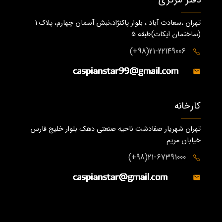
دفتر مرکزی
تهران ،سعادت آباد ، بلوار پاکنژاد،نبش آسمان چهارم، پلاک 1
(ساختمان ايكات)طبقه ٥
21-22149006(98+)
کارخانه
تهران شهریار صفادشت ناحیه صنعتی دهک بلوار خلیج فارس
خیابان مریم
21-67391000(98+)