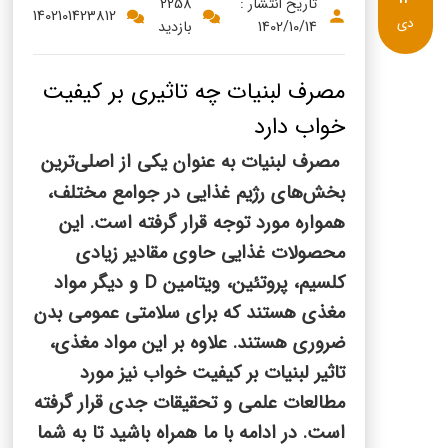
پنیر پیتزا
تاریخ انتشار :
2258
1402101423812
دی
1402/10/14
بازدید
سینما دوماس
کشک
رادیو دوماس
خامه
مصرف لبنیات چه تاثیری بر کیفیت
دانستنی های سلامت
خواب دارد
English
مصرف لبنیات به عنوان یکی از اصلی‌ترین
گالری تصاویر
Russian
بخش‌های رژیم غذایی در جوامع مختلف،
همواره مورد توجه قرار گرفته است. این
Arabic
محصولات غذایی حاوی مقادیر زیادی
Turkish
کلسیم، پروتئین، ویتامین
D
و دیگر مواد
مغذی هستند که برای سلامتی عمومی بدن
ضروری هستند. علاوه بر این مواد مغذی،
تاثیر لبنیات بر کیفیت خواب نیز مورد
مطالعات علمی و تحقیقات جدی قرار گرفته
است. در ادامه با ما همراه باشید تا به شما