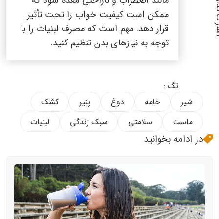
گذاری :
مانند اضطراب و ناراحتی معده شود که
ممکن است کیفیت خواب را تحت تأثیر
قرار دهد. مهم است که مصرف لبنیات را با
توجه به نیازهای بدن تنظیم کنید.
تگ :
شیر
خامه
دوغ
پنیر
کشک
ماست
سلامتی
سبک زندگی
لبنیات
در ادامه بخوانید