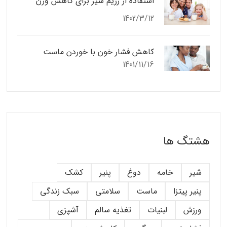
استفاده از رژیم شیر برای کاهش وزن
1402/3/12
کاهش فشار خون با خوردن ماست
1401/11/16
هشتگ ها
شیر
خامه
دوغ
پنیر
کشک
پنیر پیتزا
ماست
سلامتی
سبک زندگی
ورزش
لبنیات
تغذیه سالم
آشپزی