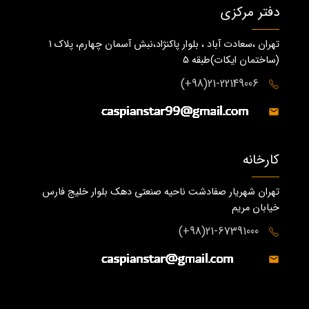
دفتر مرکزی
تهران ،سعادت آباد ، بلوار پاکنژاد،نبش آسمان چهارم، پلاک 1
(ساختمان ايكات)طبقه ٥
21-22149006(98+)
کارخانه
تهران شهریار صفادشت ناحیه صنعتی دهک بلوار خلیج فارس
خیابان مریم
21-67391000(98+)