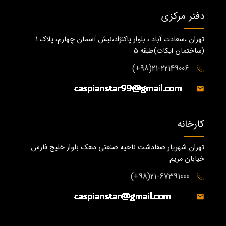
دفتر مرکزی
تهران ،سعادت آباد ، بلوار پاکنژاد،نبش آسمان چهارم، پلاک 1
(ساختمان ايكات)طبقه ٥
21-22149006(98+)
کارخانه
تهران شهریار صفادشت ناحیه صنعتی دهک بلوار خلیج فارس
خیابان مریم
21-67391000(98+)