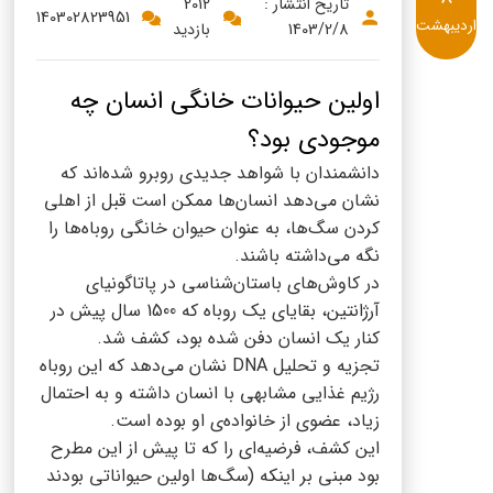
پنیر پیتزا
تاریخ انتشار :
2012
140302823951
اردیبهشت
1403/2/8
بازدید
سینما دوماس
کشک
رادیو دوماس
خامه
اولین حیوانات خانگی انسان چه
دانستنی های سلامت
موجودی بود؟
English
دانشمندان با شواهد جدیدی روبرو شده‌اند که
گالری تصاویر
Russian
نشان می‌دهد انسان‌ها ممکن است قبل از اهلی
کردن سگ‌ها، به عنوان حیوان خانگی روباه‌ها را
Arabic
نگه می‌داشته باشند.
در کاوش‌های باستان‌شناسی در پاتاگونیای
Turkish
آرژانتین، بقایای یک روباه که 1500 سال پیش در
کنار یک انسان دفن شده بود، کشف شد.
تجزیه و تحلیل DNA نشان می‌دهد که این روباه
رژیم غذایی مشابهی با انسان داشته و به احتمال
زیاد، عضوی از خانواده‌ی او بوده است.
این کشف، فرضیه‌ای را که تا پیش از این مطرح
بود مبنی بر اینکه (سگ‌ها اولین حیواناتی بودند