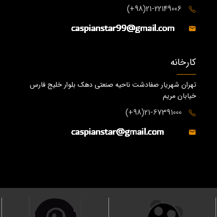
21-22149006(98+)
کارخانه
تهران شهریار صفادشت ناحیه صنعتی دهک بلوار خلیج فارس
خیابان مریم
21-67391000(98+)