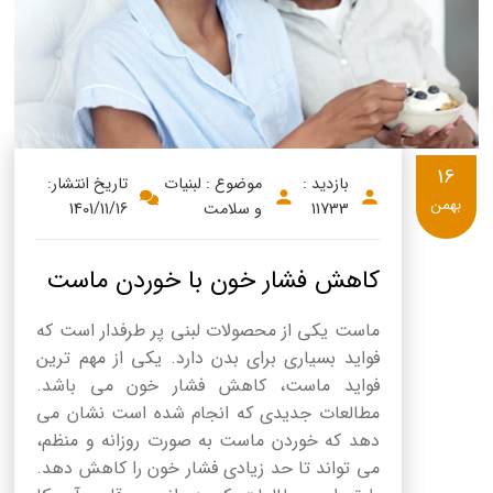
پنیر پیتزا
سینما دوماس
کشک
رادیو دوماس
خامه
دانستنی های سلامت
English
16
گالری تصاویر
بازدید :
موضوع : لبنیات
تاریخ انتشار:
Russian
بهمن
11733
و سلامت
1401/11/16
Arabic
کاهش فشار خون با خوردن ماست
Turkish
ماست یکی از محصولات لبنی پر طرفدار است که
فواید بسیاری برای بدن دارد. یکی از مهم ترین
فواید ماست، کاهش فشار خون می باشد.
مطالعات جدیدی که انجام شده است نشان می
دهد که خوردن ماست به صورت روزانه و منظم،
می تواند تا حد زیادی فشار خون را کاهش دهد.