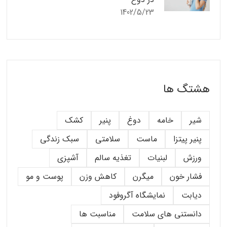
1402/5/23
هشتگ ها
شیر
خامه
دوغ
پنیر
کشک
پنیر پیتزا
ماست
سلامتی
سبک زندگی
ورزش
لبنیات
تغذیه سالم
آشپزی
فشار خون
میگرن
کاهش وزن
پوست و مو
دیابت
نمایشگاه آگروفود
دانستنی های سلامت
مناسبت ها