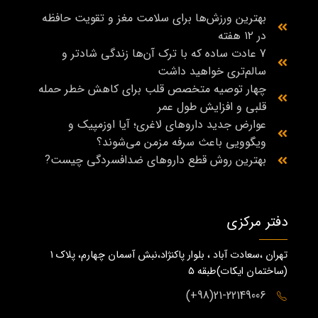
بهترین ورزش‌ها برای سلامت مغز و تقویت حافظه
در ۱۲ هفته
7 عادت ساده که با ترک آن‌ها زندگی شادتر و
سالم‌تری خواهید داشت
چهار توصیه متخصص قلب برای کاهش خطر حمله
قلبی و افزایش طول عمر
عوارض جدید داروهای لاغری؛ آیا اوزمپیک و
ویگوویی باعث سرفه مزمن می‌شوند؟
بهترین روش قطع داروهای ضدافسردگی چیست?
دفتر مرکزی
تهران ،سعادت آباد ، بلوار پاکنژاد،نبش آسمان چهارم، پلاک 1
(ساختمان ايكات)طبقه ٥
21-22149006(98+)