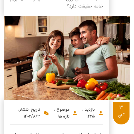
خامه حقیقت دارد؟
3
بازدید :
موضوع :
تاریخ انتشار:
آبان
1425
تازه ها
1402/8/3