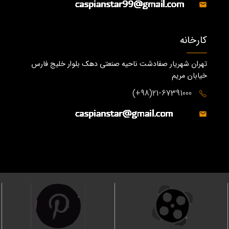
کارخانه
تهران شهریار صفادشت ناحیه صنعتی دهک بلوار خلیج فارس
خیابان مریم
21-67391000(98+)