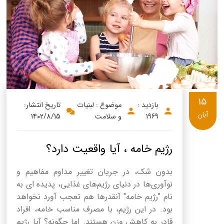
پنیر پیتزا
سینما دوماس
کشک
رادیو دوماس
خامه
دانستنی های سلامت
English
گالری تصاویر
Russian
15
بازدید :
موضوع : لبنیات
تاریخ انتشار:
Arabic
آبان
1969
و سلامت
1402/8/15
Turkish
رژیم خامه ، آیا واقعیت دارد؟
بدون شک، در جریان تغییر مداوم مفاهیم و
نوآوری‌ها در دنیای رژیم‌های غذایی، پدیده ای به
نام "رژیم خامه" آنقدرها هم تعجب آورد نخواهد
بود. در این رژیم، با مصرف مناسب خامه، افراد
قادر به کاهش وزن هستند. اما چگونه؟ آیا رژیم