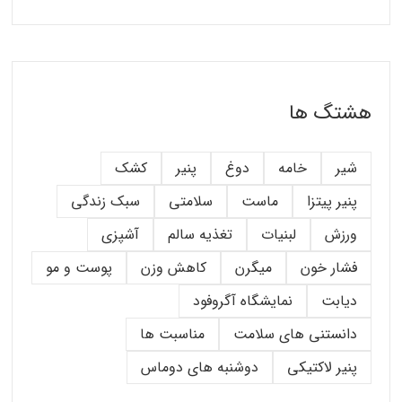
هشتگ ها
شیر
خامه
دوغ
پنیر
کشک
پنیر پیتزا
ماست
سلامتی
سبک زندگی
ورزش
لبنیات
تغذیه سالم
آشپزی
فشار خون
میگرن
کاهش وزن
پوست و مو
دیابت
نمایشگاه آگروفود
دانستنی های سلامت
مناسبت ها
پنیر لاکتیکی
دوشنبه های دوماس