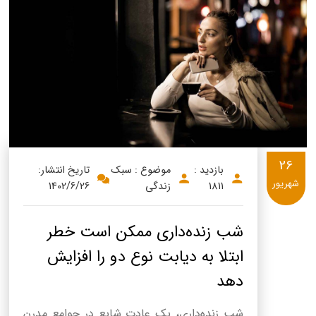
26
بازدید :
موضوع : سبک
تاریخ انتشار:
شهریور
1811
زندگی
1402/6/26
شب زنده‌داری ممکن است خطر
ابتلا به دیابت نوع دو را افزایش
دهد
شب زنده‌داری، یک عادت شایع در جوامع مدرن