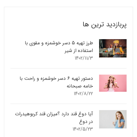
پربازدید ترین ها
طرز تهیه 5 دسر خوشمزه و مقوی با
استفاده از شیر
1402/11/3
دستور تهیه 6 دسر خوشمزه و راحت با
خامه صبحانه
1402/8/22
آیا دوغ قند دارد ؟میزان قند کربوهیدرات
در دوغ
1402/5/23